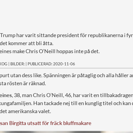
rump har varit sittande president för republikanerna i fyr
det kommer att bli åtta.
ines make Chris O’Neill hoppas inte på det.
SKOG
|
BILDER:
|
PUBLICERAD: 2020-11-06
purt utan dess like. Spänningen är påtaglig och alla håller a
ista rösten är räknad.
eines
, 38, man Chris O’Neill, 46, har varit en tillbakadrag
 kungafamiljen. Han tackade nej till en kunglig titel och kan
det amerikanska valet.
san Birgitta utsatt för fräck bluffmakare