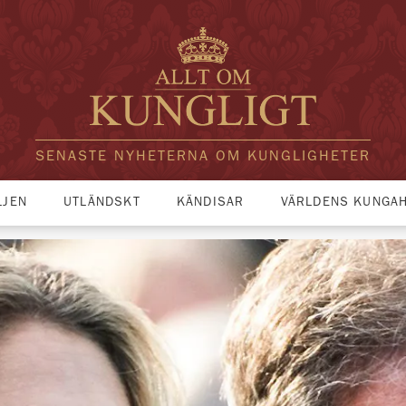
SENASTE NYHETERNA OM KUNGLIGHETER
LJEN
UTLÄNDSKT
KÄNDISAR
VÄRLDENS KUNGA