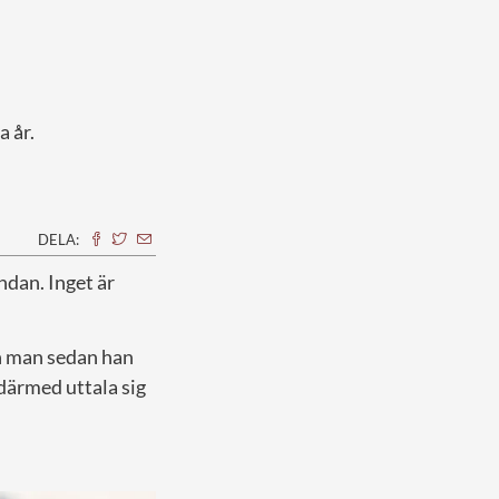
a år.
DELA:
ndan. Inget är
en man sedan han
 därmed uttala sig