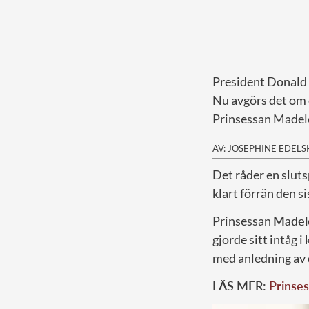
President Donald T
Nu avgörs det om 
Prinsessan Madele
AV: JOSEPHINE EDEL
D
et råder en sluts
klart förrän den s
Prinsessan
Madel
gjorde sitt intåg i
med anledning av 
LÄS MER:
Prinses