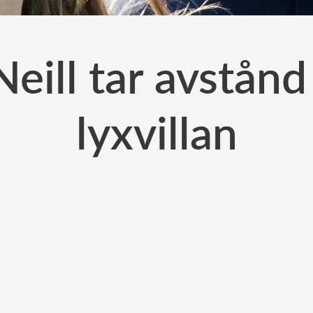
Neill tar avstån
lyxvillan