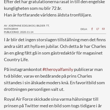
Efter det har gratulationerna rasat in till den engelske
kungligheten som nu blir 72 år.
Han är fortfarande världens äldsta tronföljare.
AV: JOSEPHINE EDELSKOG
|
BILDER: TT,
INSTAGRAM
DELA:
PUBLICERAD: 2020-11-14
I
år blir det ingen storslagen tillställning men det finns
andra sätt att hylla en jubilar. Och detta år har Charles
än en gång fått gå in som gästredaktör för magasinet
Country Life.
På instagramkontot
#theroyalfamily
publicerar man
två bilder, varav en bedårande på prins Charles
sittandes i sin älskade moders knä. En favoritbild som
drottningen personligen valt ut.
Royal Air Force skickade sina varma hälsningar till
prinsen på Twitter med en bild som togs tidigare i år