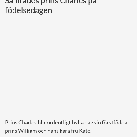
Så firades prins Charles på
födelsedagen
Norska kungahuset
Danska kungahuset
Spanska kungahuset
Nederländska kungahuset
Belgiska kungahuset
Jordanska kungahuset
Luxemburgska storhertighuset
Japanska kejsarhuset
Thailändska kungahuset
Marockanska kungahuset
Monacos furstehus
Prins Charles blir ordentligt hyllad av sin förstfödda,
prins William och hans kära fru Kate.