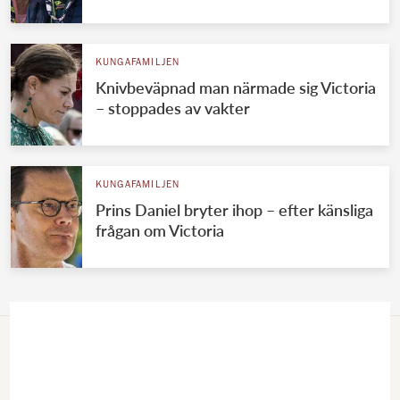
KUNGAFAMILJEN
Knivbeväpnad man närmade sig Victoria
– stoppades av vakter
KUNGAFAMILJEN
Prins Daniel bryter ihop – efter känsliga
frågan om Victoria
VÄRLDENS KUNGAHUS
Svenska kungahuset
Brittiska kungahuset
Norska kungahuset