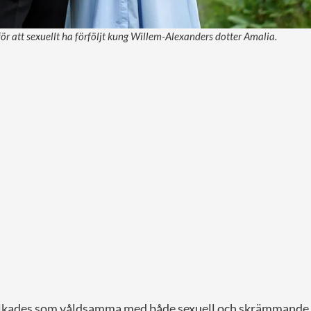
r att sexuellt ha förföljt kung Willem-Alexanders dotter Amalia.
kades som våldsamma med både sexuell och skrämmande k