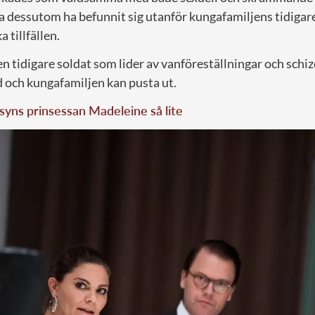
a dessutom ha befunnit sig utanför kungafamiljens tidigare
a tillfällen.
n tidigare soldat som lider av vanföreställningar och schi
 och kungafamiljen kan pusta ut.
syns prinsessan Madeleine så lite