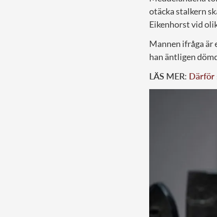
otäcka stalkern sk
Eikenhorst vid olik
Mannen ifråga är e
han äntligen dömd
LÄS MER:
Därför 