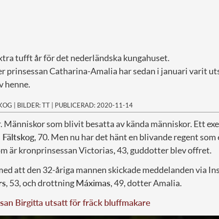
extra tufft år för det nederländska kungahuset.
r prinsessan Catharina-Amalia har sedan i januari varit ut
v henne.
SKOG
|
BILDER: TT
|
PUBLICERAD: 2020-11-14
örr. Människor som blivit besatta av kända människor. Ett e
 Fältskog
, 70. Men nu har det hänt en blivande regent som 
m är kronprinsessan Victorias
,
43, guddotter blev offret.
med att den 32-åriga mannen skickade meddelanden via Ins
rs
, 53, och drottning
Máximas
, 49, dotter Amalia.
san Birgitta utsatt för fräck bluffmakare