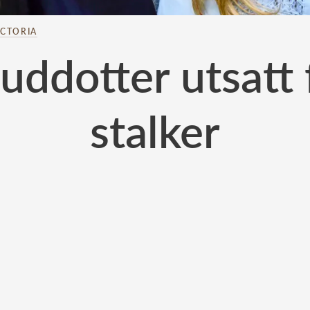
ICTORIA
guddotter utsatt 
stalker