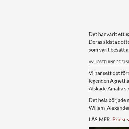
Det har varit ett 
Deras äldsta dotte
som varit besatt a
AV: JOSEPHINE EDEL
V
i har sett det f
legenden
Agnetha
Älskade Amalia so
Det hela började 
Willem-Alexande
LÄS MER:
Prinses