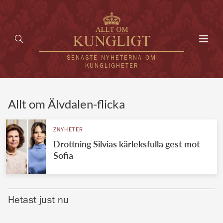
Toggl
navig
SENASTE NYHETERNA OM
KUNGLIGHETER
HEM
Allt om Älvdalen-flicka
KUNGAFAMILJEN
ZNYHETER
Drottning Silvias kärleksfulla gest mot
UTLÄNDSKT
Sofia
KÄNDISAR
VÄRLDENS KUNGAHUS
Hetast just nu
Svenska kungahuset
REDAKTION
Brittiska kungahuset