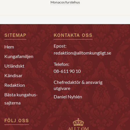
Monacos furstehus
SITEMAP
KONTAKTA OSS
Epost:
Hem
redaktion@alltomkungligt.se
Kungafamiljen
Telefon:
Utländskt
08-611 90 10
Kändisar
Chefredaktör & ansvarig
Redaktion
utgivare
Bästa kungahus-
Daniel Nyhlén
sajterna
FÖLJ OSS