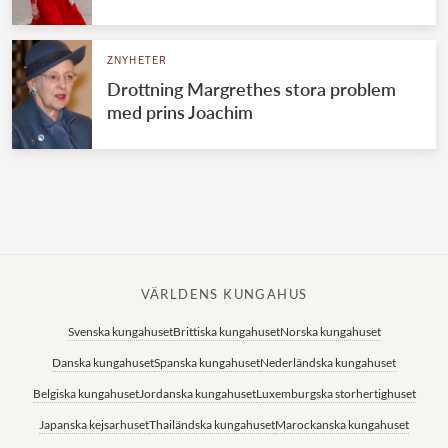
Norska kungahuset
ZNYHETER
Danska kungahuset
Drottning Margrethes stora problem
Spanska kungahuset
med prins Joachim
Nederländska kungahuset
Belgiska kungahuset
Jordanska kungahuset
Luxemburgska storhertighuset
Japanska kejsarhuset
VÄRLDENS KUNGAHUS
Thailändska kungahuset
Svenska kungahuset
Brittiska kungahuset
Norska kungahuset
Marockanska kungahuset
Danska kungahuset
Spanska kungahuset
Nederländska kungahuset
Monacos furstehus
Belgiska kungahuset
Jordanska kungahuset
Luxemburgska storhertighuset
Japanska kejsarhuset
Thailändska kungahuset
Marockanska kungahuset