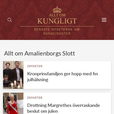
Toggl
navig
SENASTE NYHETERNA OM
KUNGLIGHETER
HEM
Allt om Amalienborgs Slott
KUNGAFAMILJEN
ZNYHETER
Kronprinsfamiljen ger hopp med fin
UTLÄNDSKT
julhälsning
KÄNDISAR
VÄRLDENS KUNGAHUS
ZNYHETER
Drottning Margrethes överraskande
Svenska kungahuset
REDAKTION
beslut om julen
Brittiska kungahuset