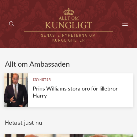
Toggl
navig
SENASTE NYHETERNA OM
KUNGLIGHETER
HEM
Allt om Ambassaden
KUNGAFAMILJEN
ZNYHETER
Prins Williams stora oro för lillebror
UTLÄNDSKT
Harry
KÄNDISAR
VÄRLDENS KUNGAHUS
Hetast just nu
Svenska kungahuset
REDAKTION
Brittiska kungahuset