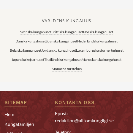
VÄRLDENS KUNGAHUS
Svenska kungahuset
Brittiska kungahuset
Norska kungahuset
Danska kungahuset
Spanska kungahuset
Nederländska kungahuset
Belgiska kungahuset
Jordanska kungahuset
Luxemburgska storhertighuset
Japanska kejsarhuset
Thailändska kungahuset
Marockanska kungahuset
Monacos furstehus
SITEMAP
KONTAKTA OSS
Epost:
Hem
redaktion@alltomkungligt.se
Kungafamiljen
Telefon: