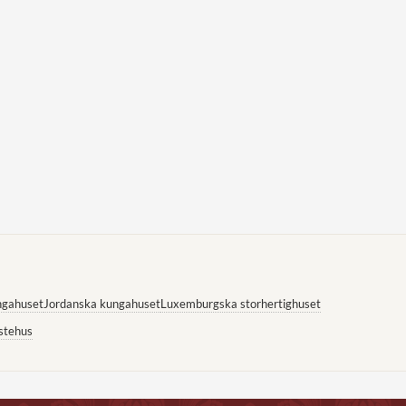
ngahuset
Jordanska kungahuset
Luxemburgska storhertighuset
stehus