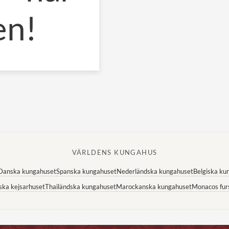
en!
VÄRLDENS KUNGAHUS
Danska kungahuset
Spanska kungahuset
Nederländska kungahuset
Belgiska ku
ska kejsarhuset
Thailändska kungahuset
Marockanska kungahuset
Monacos fur