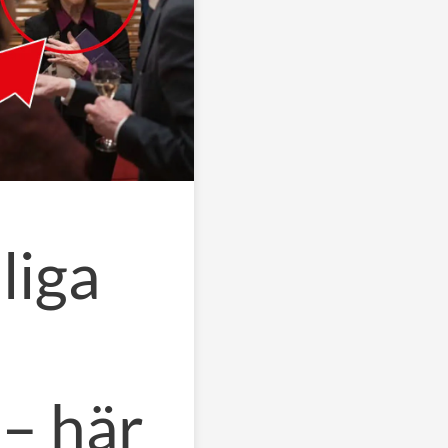
liga
– här