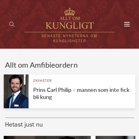
Toggl
navig
SENASTE NYHETERNA OM
KUNGLIGHETER
HEM
Allt om Amfibieordern
KUNGAFAMILJEN
ZNYHETER
Prins Carl Philip – mannen som inte fick
UTLÄNDSKT
bli kung
KÄNDISAR
VÄRLDENS KUNGAHUS
Hetast just nu
Svenska kungahuset
REDAKTION
Brittiska kungahuset