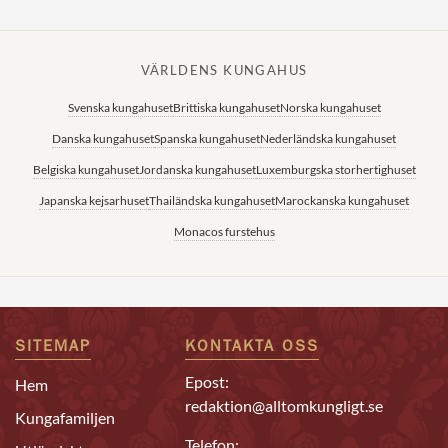
VÄRLDENS KUNGAHUS
Svenska kungahuset
Brittiska kungahuset
Norska kungahuset
Danska kungahuset
Spanska kungahuset
Nederländska kungahuset
Belgiska kungahuset
Jordanska kungahuset
Luxemburgska storhertighuset
Japanska kejsarhuset
Thailändska kungahuset
Marockanska kungahuset
Monacos furstehus
SITEMAP
KONTAKTA OSS
Epost:
Hem
redaktion@alltomkungligt.se
Kungafamiljen
Telefon: