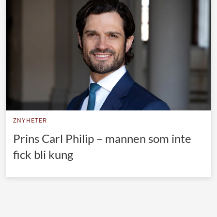
Norska kungahuset
Danska kungahuset
Spanska kungahuset
Nederländska kungahuset
Belgiska kungahuset
Jordanska kungahuset
Luxemburgska storhertighuset
ZNYHETER
Japanska kejsarhuset
Prins Carl Philip – mannen som inte
fick bli kung
Thailändska kungahuset
Marockanska kungahuset
Monacos furstehus