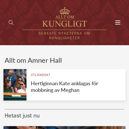
Toggl
navig
SENASTE NYHETERNA OM
KUNGLIGHETER
HEM
Allt om Amner Hall
KUNGAFAMILJEN
UTLÄNDSKT
Hertiginnan Kate anklagas för
UTLÄNDSKT
mobbning av Meghan
KÄNDISAR
VÄRLDENS KUNGAHUS
Hetast just nu
Svenska kungahuset
REDAKTION
Brittiska kungahuset