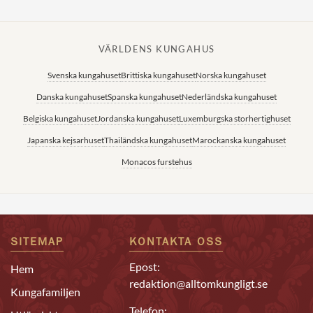
VÄRLDENS KUNGAHUS
Svenska kungahuset
Brittiska kungahuset
Norska kungahuset
Danska kungahuset
Spanska kungahuset
Nederländska kungahuset
Belgiska kungahuset
Jordanska kungahuset
Luxemburgska storhertighuset
Japanska kejsarhuset
Thailändska kungahuset
Marockanska kungahuset
Monacos furstehus
SITEMAP
KONTAKTA OSS
Epost:
Hem
redaktion@alltomkungligt.se
Kungafamiljen
Telefon: