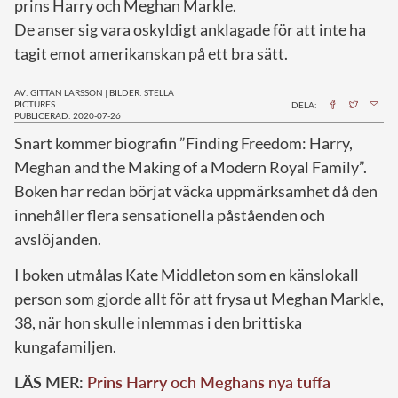
prins Harry och Meghan Markle.
De anser sig vara oskyldigt anklagade för att inte ha
tagit emot amerikanskan på ett bra sätt.
AV: GITTAN LARSSON
|
BILDER: STELLA
PICTURES
DELA:
PUBLICERAD: 2020-07-26
S
nart kommer biografin ”Finding Freedom: Harry,
Meghan and the Making of a Modern Royal Family”.
Boken har redan börjat väcka uppmärksamhet då den
innehåller flera sensationella påståenden och
avslöjanden.
I boken utmålas Kate Middleton som en känslokall
person som gjorde allt för att frysa ut Meghan Markle,
38, när hon skulle inlemmas i den brittiska
kungafamiljen.
LÄS MER:
Prins Harry och Meghans nya tuffa