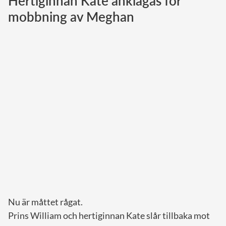
Hertiginnan Kate anklagas för
mobbning av Meghan
Norska kungahuset
Danska kungahuset
Spanska kungahuset
Nederländska kungahuset
Belgiska kungahuset
Jordanska kungahuset
Luxemburgska storhertighuset
Japanska kejsarhuset
Thailändska kungahuset
Marockanska kungahuset
Monacos furstehus
Nu är måttet rågat.
Prins William och hertiginnan Kate slår tillbaka mot