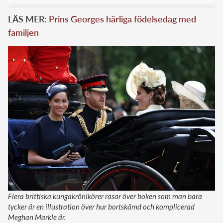
LÄS MER:
Prins Georges härliga födelsedag med
familjen
Flera brittiska kungakrönikörer rasar över boken som man bara
tycker är en illustration över hur bortskämd och komplicerad
Meghan Markle är.