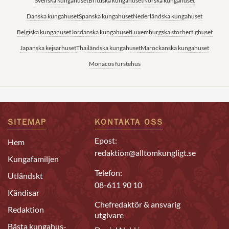
Svenska kungahuset
Brittiska kungahuset
Norska kungahuset
Danska kungahuset
Spanska kungahuset
Nederländska kungahuset
Belgiska kungahuset
Jordanska kungahuset
Luxemburgska storhertighuset
Japanska kejsarhuset
Thailändska kungahuset
Marockanska kungahuset
Monacos furstehus
SITEMAP
KONTAKTA OSS
Epost:
Hem
redaktion@alltomkungligt.se
Kungafamiljen
Telefon:
Utländskt
08-611 90 10
Kändisar
Chefredaktör & ansvarig
Redaktion
utgivare
Bästa kungahus-