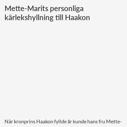
Mette-Marits personliga
Norska kungahuset
kärlekshyllning till Haakon
Danska kungahuset
Spanska kungahuset
Nederländska kungahuset
Belgiska kungahuset
Jordanska kungahuset
Luxemburgska storhertighuset
Japanska kejsarhuset
Thailändska kungahuset
Marockanska kungahuset
Monacos furstehus
När kronprins Haakon fyllde år kunde hans fru Mette-