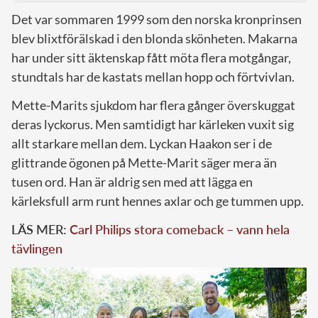
Det var sommaren 1999 som den norska kronprinsen
blev blixtförälskad i den blonda skönheten. Makarna
har under sitt äktenskap fått möta flera motgångar,
stundtals har de kastats mellan hopp och förtvivlan.
Mette-Marits sjukdom har flera gånger överskuggat
deras lyckorus. Men samtidigt har kärleken vuxit sig
allt starkare mellan dem. Lyckan Haakon ser i de
glittrande ögonen på Mette-Marit säger mera än
tusen ord. Han är aldrig sen med att lägga en
kärleksfull arm runt hennes axlar och ge tummen upp.
LÄS MER:
Carl Philips stora comeback – vann hela
tävlingen