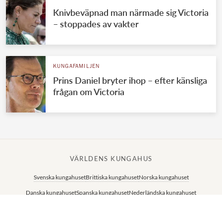
Knivbeväpnad man närmade sig Victoria
– stoppades av vakter
KUNGAFAMILJEN
Prins Daniel bryter ihop – efter känsliga
frågan om Victoria
VÄRLDENS KUNGAHUS
Svenska kungahuset
Brittiska kungahuset
Norska kungahuset
Danska kungahuset
Spanska kungahuset
Nederländska kungahuset
Belgiska kungahuset
Jordanska kungahuset
Luxemburgska storhertighuset