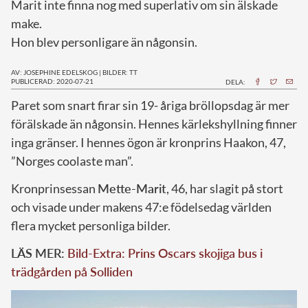
Marit inte finna nog med superlativ om sin älskade
make.
Hon blev personligare än någonsin.
AV: JOSEPHINE EDELSKOG
|
BILDER: TT
PUBLICERAD: 2020-07-21
DELA:
P
aret som snart firar sin 19- åriga bröllopsdag är mer
förälskade än någonsin. Hennes kärlekshyllning finner
inga gränser. I hennes ögon är kronprins Haakon, 47,
”Norges coolaste man”.
Kronprinsessan
Mette-Marit
, 46, har slagit på stort
och visade under makens 47:e födelsedag världen
flera mycket personliga bilder.
LÄS MER:
Bild-Extra: Prins Oscars skojiga bus i
trädgården på Solliden