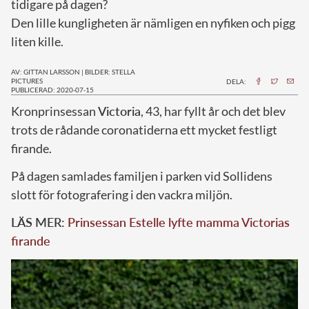
tidigare på dagen?
Den lille kungligheten är nämligen en nyfiken och pigg
liten kille.
AV: GITTAN LARSSON
|
BILDER: STELLA
PICTURES
DELA:
PUBLICERAD: 2020-07-15
K
ronprinsessan
Victoria
, 43, har fyllt år och det blev
trots de rådande coronatiderna ett mycket festligt
firande.
På dagen samlades familjen i parken vid Sollidens
slott för fotografering i den vackra miljön.
LÄS MER:
Prinsessan Estelle lyfte mamma Victorias
firande