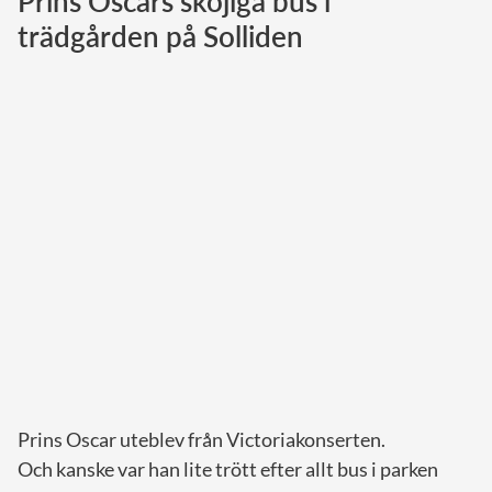
Prins Oscars skojiga bus i
trädgården på Solliden
Norska kungahuset
Danska kungahuset
Spanska kungahuset
Nederländska kungahuset
Belgiska kungahuset
Jordanska kungahuset
Luxemburgska storhertighuset
Japanska kejsarhuset
Thailändska kungahuset
Marockanska kungahuset
Monacos furstehus
Prins Oscar uteblev från Victoriakonserten.
Och kanske var han lite trött efter allt bus i parken