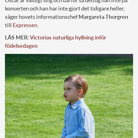
Oscar är väldigt ung och därför så deltog han inte på
konserten och han har inte gjort det tidigare heller,
säger hovets informationschef
Margareta Thorgren
till
Expressen
.
LÄS MER:
Victorias naturliga hyllning inför
födelsedagen