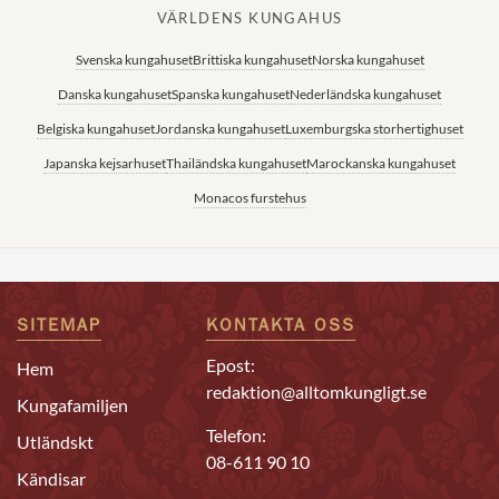
VÄRLDENS KUNGAHUS
Svenska kungahuset
Brittiska kungahuset
Norska kungahuset
Danska kungahuset
Spanska kungahuset
Nederländska kungahuset
Belgiska kungahuset
Jordanska kungahuset
Luxemburgska storhertighuset
Japanska kejsarhuset
Thailändska kungahuset
Marockanska kungahuset
Monacos furstehus
SITEMAP
KONTAKTA OSS
Epost:
Hem
redaktion@alltomkungligt.se
Kungafamiljen
Telefon:
Utländskt
08-611 90 10
Kändisar