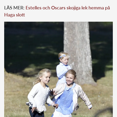
LÄS MER:
Estelles och Oscars skojiga lek hemma på
Haga slott