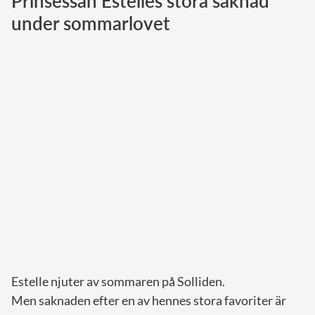
Prinsessan Estelles stora saknad
under sommarlovet
Norska kungahuset
Danska kungahuset
Spanska kungahuset
Nederländska kungahuset
Belgiska kungahuset
Jordanska kungahuset
Luxemburgska storhertighuset
Japanska kejsarhuset
Thailändska kungahuset
Marockanska kungahuset
Monacos furstehus
Estelle njuter av sommaren på Solliden.
Men saknaden efter en av hennes stora favoriter är