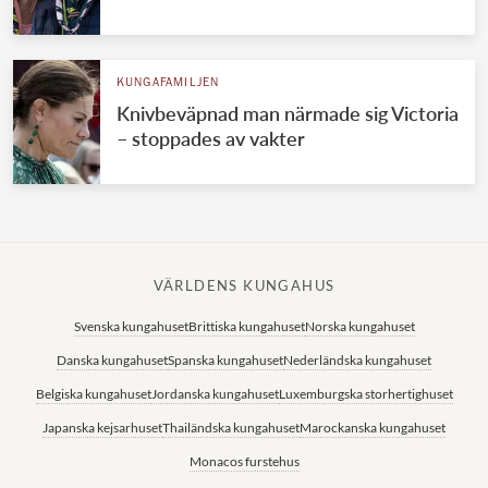
KUNGAFAMILJEN
Knivbeväpnad man närmade sig Victoria
– stoppades av vakter
VÄRLDENS KUNGAHUS
Svenska kungahuset
Brittiska kungahuset
Norska kungahuset
Danska kungahuset
Spanska kungahuset
Nederländska kungahuset
Belgiska kungahuset
Jordanska kungahuset
Luxemburgska storhertighuset
Japanska kejsarhuset
Thailändska kungahuset
Marockanska kungahuset
Monacos furstehus