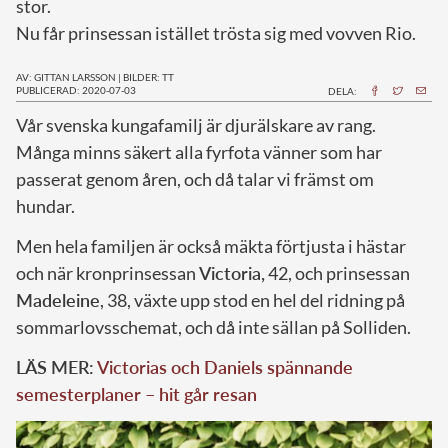
stor.
Nu får prinsessan istället trösta sig med vovven Rio.
AV: GITTAN LARSSON
|
BILDER: TT
PUBLICERAD: 2020-07-03
DELA:
V
år svenska kungafamilj är djurälskare av rang.
Många minns säkert alla fyrfota vänner som har
passerat genom åren, och då talar vi främst om
hundar.
Men hela familjen är också mäkta förtjusta i hästar
och när kronprinsessan
Victoria,
42, och prinsessan
Madeleine
, 38, växte upp stod en hel del ridning på
sommarlovsschemat, och då inte sällan på Solliden.
LÄS MER:
Victorias och Daniels spännande
semesterplaner – hit går resan