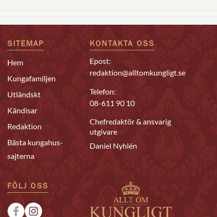
SITEMAP
KONTAKTA OSS
Epost:
Hem
redaktion@alltomkungligt.se
Kungafamiljen
Telefon:
Utländskt
08-611 90 10
Kändisar
Chefredaktör & ansvarig
Redaktion
utgivare
Bästa kungahus-
Daniel Nyhlén
sajterna
FÖLJ OSS