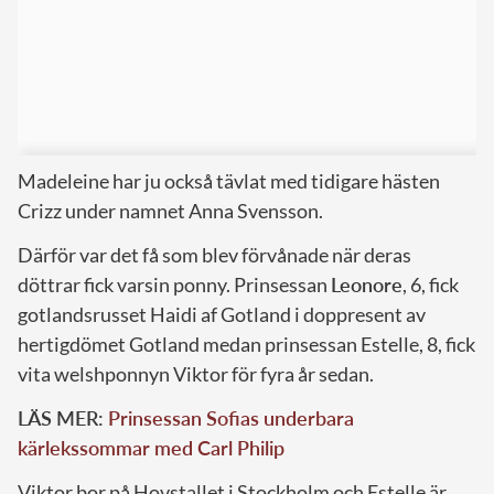
Madeleine har ju också tävlat med tidigare hästen
Crizz under namnet Anna Svensson.
Därför var det få som blev förvånade när deras
döttrar fick varsin ponny. Prinsessan
Leonore
, 6, fick
gotlandsrusset Haidi af Gotland i doppresent av
hertigdömet Gotland medan prinsessan Estelle, 8, fick
vita welshponnyn Viktor för fyra år sedan.
LÄS MER:
Prinsessan Sofias underbara
kärlekssommar med Carl Philip
Viktor bor på Hovstallet i Stockholm och Estelle är