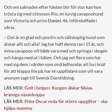
Och om saknaden efter hästen blir för stor kan hon
trösta sig med sötnosen Rio, en lurvig cavapoohund
som Victoria och prins
Daniel
, 46. införskaffade i
våras.
– Det är en glad och positiv och sällskaplig hund som
älskar allt och alla! Jag har haft denna ras i 15 år, och
mina cavapoos vill både vara med och springa i skogen
och hänga med ut i båten. Och jag vet flera som har
med sig dem i vården som små kelhundar att ha i knät
för att klappa lite på, har en uppfödare som vill vara
anonym sagt till Svensk Damtidning.
LÄS MER:
Gott i helgen: Kungen älskar Silvias
krämiga nässelsoppa
LÄS MER:
Prins Oscar reda för större uppgifter – ska
hjälpa mamma