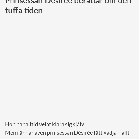
Prinsessan Désirée berättar om den
tuffa tiden
Norska kungahuset
Danska kungahuset
Spanska kungahuset
Nederländska kungahuset
Belgiska kungahuset
Jordanska kungahuset
Luxemburgska storhertighuset
Japanska kejsarhuset
Thailändska kungahuset
Marockanska kungahuset
Monacos furstehus
Hon har alltid velat klara sig själv.
Men i år har även prinsessan Désirée fått vädja – allt