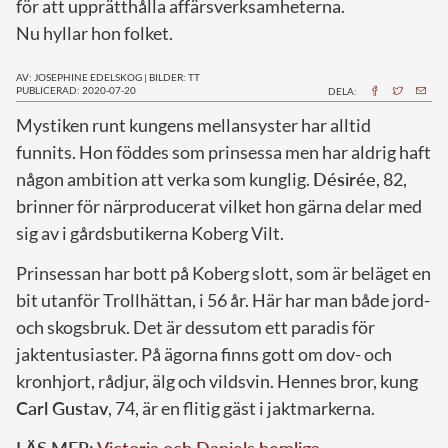
för att upprätthålla affärsverksamheterna.
Nu hyllar hon folket.
AV: JOSEPHINE EDELSKOG
|
BILDER: TT
PUBLICERAD: 2020-07-20
DELA:
M
ystiken runt kungens mellansyster har alltid
funnits. Hon föddes som prinsessa men har aldrig haft
någon ambition att verka som kunglig.
Désirée
, 82,
brinner för närproducerat vilket hon gärna delar med
sig av i gårdsbutikerna Koberg Vilt.
Prinsessan har bott på Koberg slott, som är beläget en
bit utanför Trollhättan, i 56 år. Här har man både jord-
och skogsbruk. Det är dessutom ett paradis för
jaktentusiaster. På ägorna finns gott om dov- och
kronhjort, rådjur, älg och vildsvin. Hennes bror, kung
Carl Gustav
, 74, är en flitig gäst i jaktmarkerna.
LÄS MER:
Victoria och Daniels hemliga