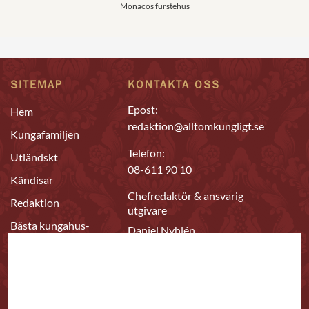
Monacos furstehus
SITEMAP
KONTAKTA OSS
Epost:
Hem
redaktion@alltomkungligt.se
Kungafamiljen
Telefon:
Utländskt
08-611 90 10
Kändisar
Chefredaktör & ansvarig
Redaktion
utgivare
Bästa kungahus-
Daniel Nyhlén
sajterna
FÖLJ OSS