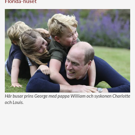
Florida-huset
Här busar prins George med pappa William och syskonen Charlotte
och Louis.