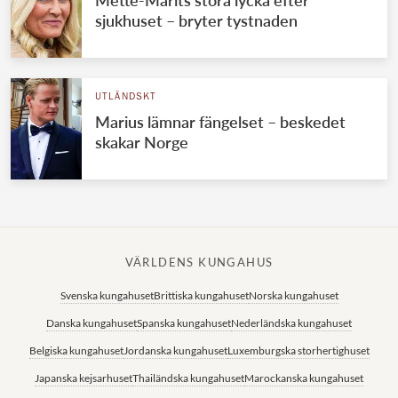
Mette-Marits stora lycka efter
sjukhuset – bryter tystnaden
UTLÄNDSKT
Marius lämnar fängelset – beskedet
skakar Norge
VÄRLDENS KUNGAHUS
Svenska kungahuset
Brittiska kungahuset
Norska kungahuset
Danska kungahuset
Spanska kungahuset
Nederländska kungahuset
Belgiska kungahuset
Jordanska kungahuset
Luxemburgska storhertighuset
Japanska kejsarhuset
Thailändska kungahuset
Marockanska kungahuset