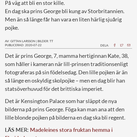
På väg att bli en stor kille.
En dag ska prins George bli kung av Storbritannien.
Men än så länge får han vara en liten härlig sjuårig
pojke.
AV: GITTAN LARSSON
|
BILDER: TT
PUBLICERAD: 2020-07-22
DELA:
D
et är prins George, 7, mamma hertiginnan
Kate
, 38,
som håller i kameran när lill-prinsen traditionsenligt
fotograferas på sin födelsedag. Den lille pojken är än
så länge en oskyldig skolpojke – men en dag blir han
statsöverhuvud för det brittiska imperiet.
Det är Kensington Palace som har släppt de nya
bilderna på prins George. Föga kan man ana att den
lille blonde pojken på bilderna en dag ska bli regent.
LÄS MER:
Madeleines stora fruktan hemma i