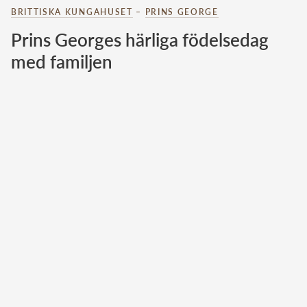
BRITTISKA KUNGAHUSET
–
PRINS GEORGE
Norska kungahuset
Prins Georges härliga födelsedag
Danska kungahuset
med familjen
Spanska kungahuset
Nederländska kungahuset
Belgiska kungahuset
Jordanska kungahuset
Luxemburgska storhertighuset
Japanska kejsarhuset
Thailändska kungahuset
Marockanska kungahuset
Monacos furstehus