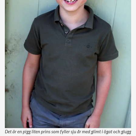
Det är en pigg liten prins som fyller sju år med glimt i ögat och glugg