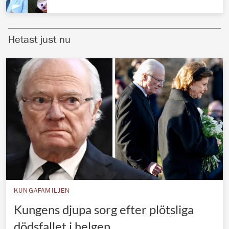
Norska kungahuset
Danska kungahuset
Hetast just nu
Spanska kungahuset
Nederländska kungahuset
Belgiska kungahuset
Jordanska kungahuset
Luxemburgska storhertighuset
Japanska kejsarhuset
Thailändska kungahuset
Marockanska kungahuset
KUNGAFAMILJEN
Monacos furstehus
Kungens djupa sorg efter plötsliga
dödsfallet i helgen