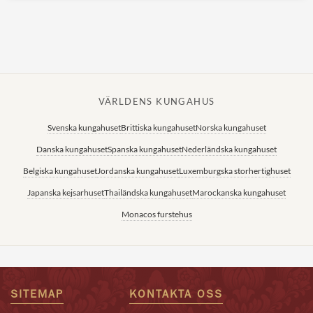
VÄRLDENS KUNGAHUS
Svenska kungahuset
Brittiska kungahuset
Norska kungahuset
Danska kungahuset
Spanska kungahuset
Nederländska kungahuset
Belgiska kungahuset
Jordanska kungahuset
Luxemburgska storhertighuset
Japanska kejsarhuset
Thailändska kungahuset
Marockanska kungahuset
Monacos furstehus
SITEMAP
KONTAKTA OSS