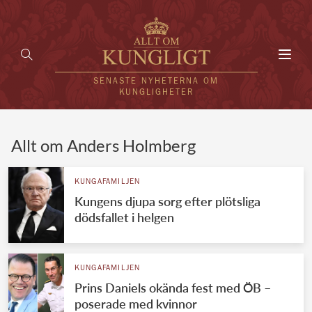
Toggl
navig
SENASTE NYHETERNA OM
KUNGLIGHETER
HEM
Allt om Anders Holmberg
KUNGAFAMILJEN
KUNGAFAMILJEN
Kungens djupa sorg efter plötsliga
UTLÄNDSKT
dödsfallet i helgen
KÄNDISAR
VÄRLDENS KUNGAHUS
KUNGAFAMILJEN
Prins Daniels okända fest med ÖB –
Svenska kungahuset
REDAKTION
poserade med kvinnor
Brittiska kungahuset