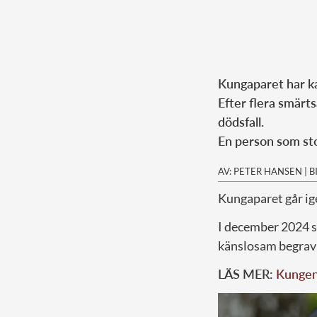
Kungaparet har ka
Efter flera smärt
dödsfall.
En person som sto
AV: PETER HANSEN
|
B
Kungaparet går ige
I december 2024 sa
känslosam begrav
LÄS MER:
Kungen 