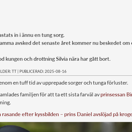
stats in i ännu en tung sorg.
samma avsked det senaste året kommer nu beskedet om ett
d kungen och drottning Silvia nära har gått bort.
ILDER: TT
|
PUBLICERAD: 2025-08-16
nom en tuff tid av upprepade sorger och tunga förluster.
mlades familjen för att ta ett sista farväl av
prinsessan Bir
ning.
rasande efter kyssbilden – prins Daniel avslöjad på krog