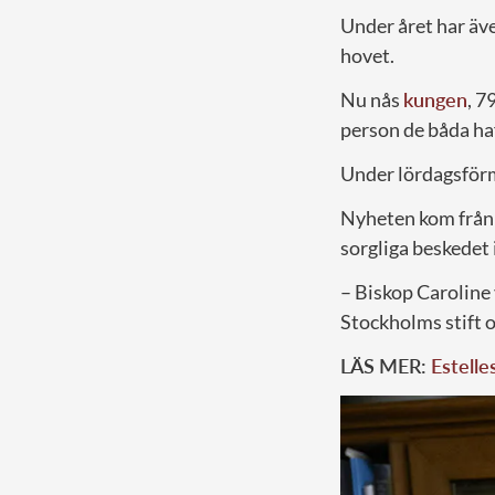
Under året har äve
hovet.
Nu nås
kungen
, 7
person de båda haf
Under lördagsförm
Nyheten kom från 
sorgliga beskedet 
– Biskop Caroline
Stockholms stift o
LÄS MER:
Estelle