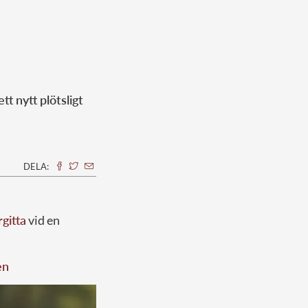
 nytt plötsligt
DELA:
gitta
vid en
en