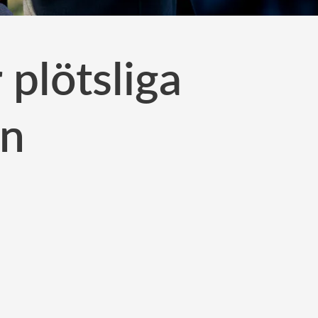
 plötsliga
en