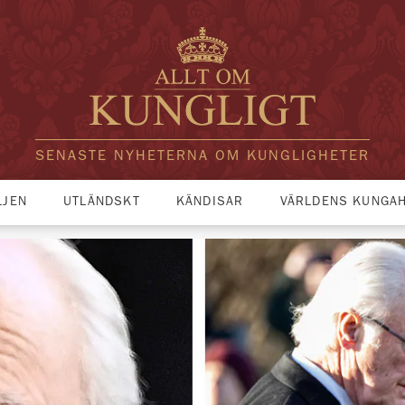
SENASTE NYHETERNA OM KUNGLIGHETER
LJEN
UTLÄNDSKT
KÄNDISAR
VÄRLDENS KUNGA