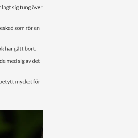
 lagt sig tung över
 besked som rör en
ok
har gått bort.
ade med sig av det
betytt mycket för