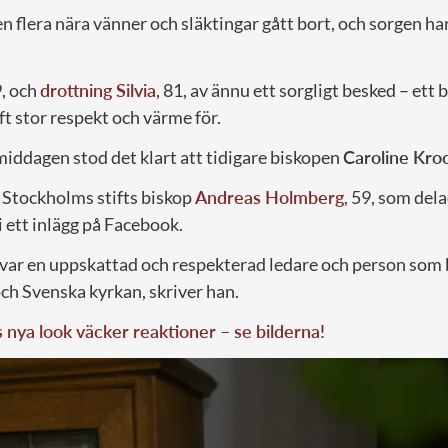
n flera nära vänner och släktingar gått bort, och sorgen har
9, och
drottning Silvia
, 81, av ännu ett sorgligt besked – ett
t stor respekt och värme för.
iddagen stod det klart att tidigare biskopen
Caroline Kro
Stockholms stifts biskop
Andreas Holmberg
, 59, som del
i ett inlägg på Facebook.
 var en uppskattad och respekterad ledare och person som 
ch Svenska kyrkan, skriver han.
s nya look väcker reaktioner – se bilderna!