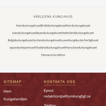
VÄRLDENS KUNGAHUS
Svenska kungahuset
Brittiska kungahuset
Norska kungahuset
Danska kungahuset
Spanska kungahuset
Nederländska kungahuset
Belgiska kungahuset
Jordanska kungahuset
Luxemburgska storhertighuset
Japanska kejsarhuset
Thailändska kungahuset
Marockanska kungahuset
Monacos furstehus
SITEMAP
KONTAKTA OSS
Epost:
Hem
redaktion@alltomkungligt.se
Kungafamiljen
Telefon: