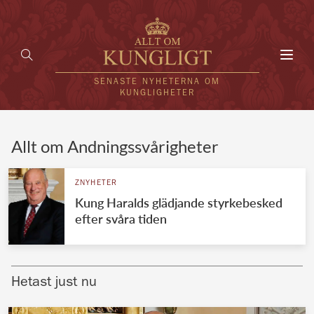
Toggl
navig
SENASTE NYHETERNA OM
KUNGLIGHETER
HEM
Allt om Andningssvårigheter
KUNGAFAMILJEN
ZNYHETER
Kung Haralds glädjande styrkebesked
UTLÄNDSKT
efter svåra tiden
KÄNDISAR
VÄRLDENS KUNGAHUS
Hetast just nu
Svenska kungahuset
REDAKTION
Brittiska kungahuset