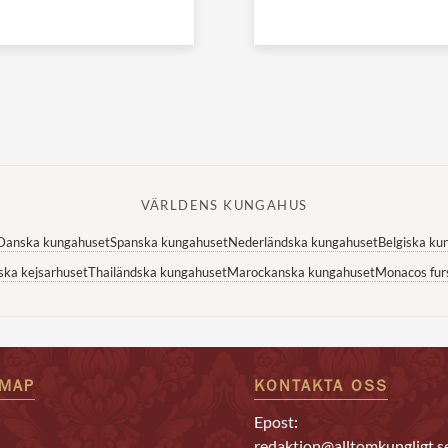
VÄRLDENS KUNGAHUS
Danska kungahuset
Spanska kungahuset
Nederländska kungahuset
Belgiska ku
ska kejsarhuset
Thailändska kungahuset
Marockanska kungahuset
Monacos fur
EMAP
KONTAKTA OSS
Epost:
redaktion@alltomkungligt.s