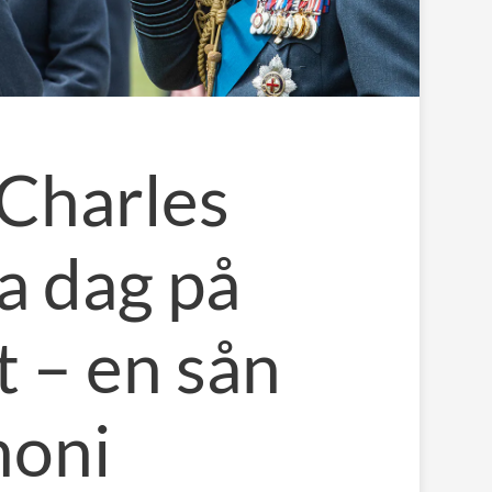
 Charles
ga dag på
t – en sån
moni