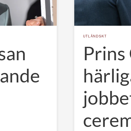
UTLÄNDSKT
san
Prins
rande
härli
jobbe
cere