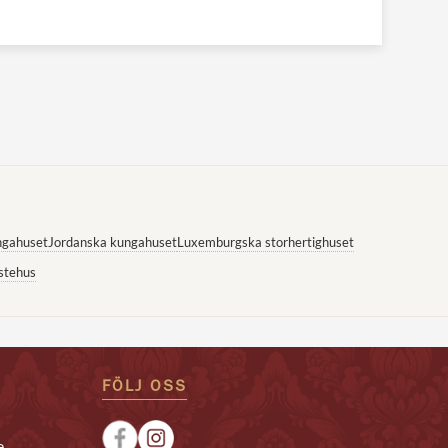
ngahuset
Jordanska kungahuset
Luxemburgska storhertighuset
stehus
FÖLJ OSS
e