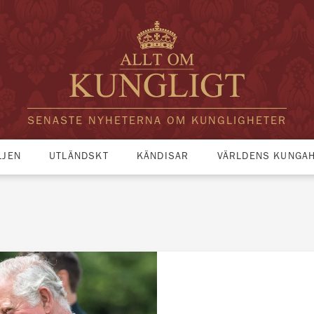
SENASTE NYHETERNA OM KUNGLIGHETER
LJEN
UTLÄNDSKT
KÄNDISAR
VÄRLDENS KUNGA