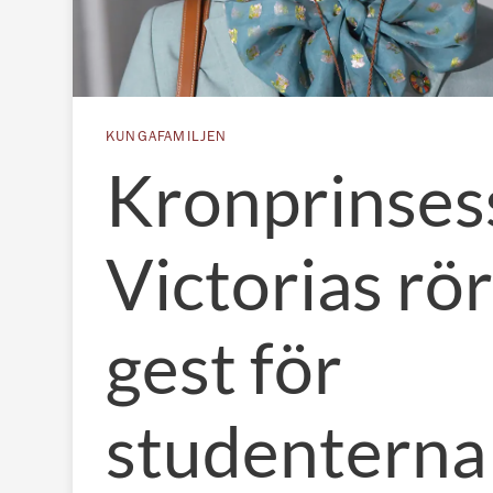
KUNGAFAMILJEN
Kronprinses
Victorias rö
gest för
studenterna