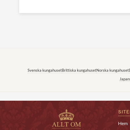
Svenska kungahuset
Brittiska kungahuset
Norska kungahuset
Japan
SIT
Hem