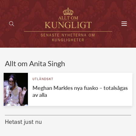
Toggl
navig
SENASTE NYHETERNA OM
KUNGLIGHETER
HEM
Allt om Anita Singh
KUNGAFAMILJEN
UTLÄNDSKT
Meghan Markles nya fiasko – totalsågas
UTLÄNDSKT
av alla
KÄNDISAR
VÄRLDENS KUNGAHUS
Hetast just nu
Svenska kungahuset
REDAKTION
Brittiska kungahuset