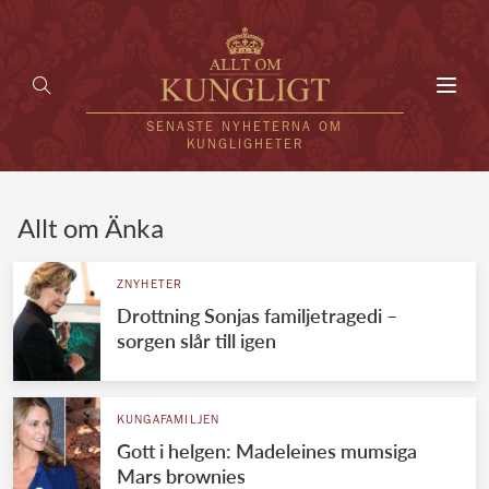
Toggl
navig
SENASTE NYHETERNA OM
KUNGLIGHETER
HEM
Allt om Änka
KUNGAFAMILJEN
ZNYHETER
Drottning Sonjas familjetragedi –
UTLÄNDSKT
sorgen slår till igen
KÄNDISAR
VÄRLDENS KUNGAHUS
KUNGAFAMILJEN
Gott i helgen: Madeleines mumsiga
Svenska kungahuset
REDAKTION
Mars brownies
Brittiska kungahuset