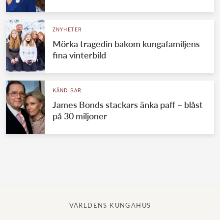
Norska kungahuset
ZNYHETER
Danska kungahuset
Mörka tragedin bakom kungafamiljens
Spanska kungahuset
fina vinterbild
Nederländska kungahuset
Belgiska kungahuset
KÄNDISAR
Jordanska kungahuset
James Bonds stackars änka paff – blåst
på 30 miljoner
Luxemburgska storhertighuset
Japanska kejsarhuset
Thailändska kungahuset
Marockanska kungahuset
Monacos furstehus
VÄRLDENS KUNGAHUS