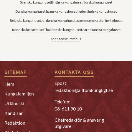
Svenska kungahuset
Brittiska kungahuset
Norska kungahuset
Danska kungahuset
Spanska kungahuset
Nederländska kungahuset
Belgiska kungahuset
Jordanska kungahuset
Luxemburgska storhertighuset
Japanska kejsarhuset
Thailändska kungahuset
Marockanska kungahuset
Monacos furstehus
SITEMAP
KONTAKTA OSS
Epost:
Hem
redaktion@alltomkungligt.se
Kungafamiljen
Telefon:
Utländskt
08-611 90 10
Kändisar
Chefredaktör & ansvarig
Redaktion
utgivare