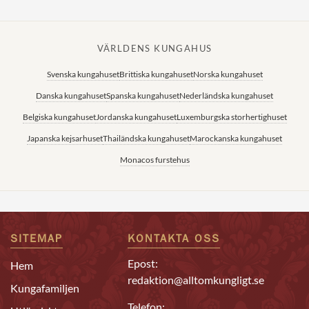
VÄRLDENS KUNGAHUS
Svenska kungahuset
Brittiska kungahuset
Norska kungahuset
Danska kungahuset
Spanska kungahuset
Nederländska kungahuset
Belgiska kungahuset
Jordanska kungahuset
Luxemburgska storhertighuset
Japanska kejsarhuset
Thailändska kungahuset
Marockanska kungahuset
Monacos furstehus
SITEMAP
KONTAKTA OSS
Epost:
Hem
redaktion@alltomkungligt.se
Kungafamiljen
Telefon: