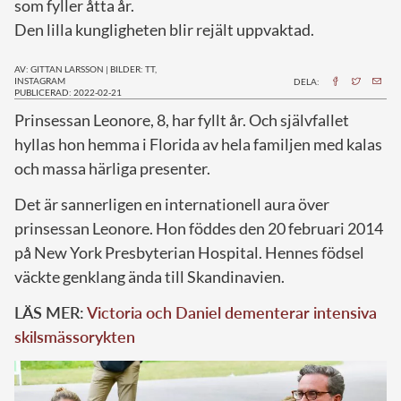
som fyller åtta år.
Den lilla kungligheten blir rejält uppvaktad.
AV: GITTAN LARSSON
|
BILDER: TT,
INSTAGRAM
DELA:
PUBLICERAD: 2022-02-21
P
rinsessan Leonore, 8, har fyllt år. Och självfallet
hyllas hon hemma i Florida av hela familjen med kalas
och massa härliga presenter.
Det är sannerligen en internationell aura över
prinsessan Leonore. Hon föddes den 20 februari 2014
på New York Presbyterian Hospital. Hennes födsel
väckte genklang ända till Skandinavien.
LÄS MER:
Victoria och Daniel dementerar intensiva
skilsmässorykten