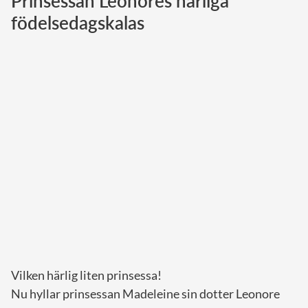
Prinsessan Leonores härliga
födelsedagskalas
Norska kungahuset
Danska kungahuset
Spanska kungahuset
Nederländska kungahuset
Belgiska kungahuset
Jordanska kungahuset
Luxemburgska storhertighuset
Japanska kejsarhuset
Thailändska kungahuset
Marockanska kungahuset
Monacos furstehus
Vilken härlig liten prinsessa!
Nu hyllar prinsessan Madeleine sin dotter Leonore