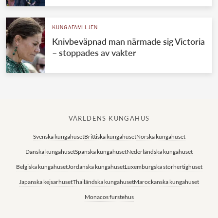
KUNGAFAMILJEN
Knivbeväpnad man närmade sig Victoria
– stoppades av vakter
VÄRLDENS KUNGAHUS
Svenska kungahuset
Brittiska kungahuset
Norska kungahuset
Danska kungahuset
Spanska kungahuset
Nederländska kungahuset
Belgiska kungahuset
Jordanska kungahuset
Luxemburgska storhertighuset
Japanska kejsarhuset
Thailändska kungahuset
Marockanska kungahuset
Monacos furstehus