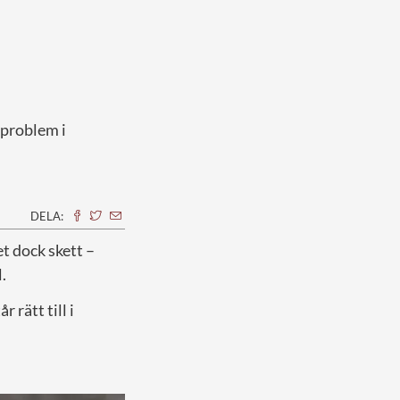
 problem i
DELA:
et dock skett –
.
 rätt till i