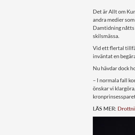
Det är Allt om Kun
andra medier som 
Damtidning nåtts 
skilsmässa.
Vid ett flertal til
inväntat en begär
Nu hävdar dock hov
– I normala fall k
önskar vi klargöra,
kronprinsesspare
LÄS MER:
Drottni