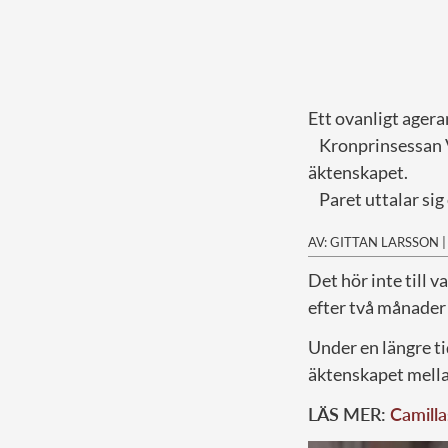
Ett ovanligt agera
Kronprinsessan Vi
äktenskapet.
Paret uttalar sig 
AV: GITTAN LARSSON
D
et hör inte till
efter två månader 
Under en längre tid
äktenskapet mellan
LÄS MER:
Camilla