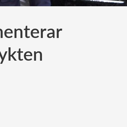
menterar
rykten