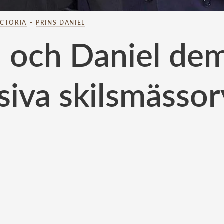
ICTORIA
–
PRINS DANIEL
a och Daniel de
siva skilsmässo