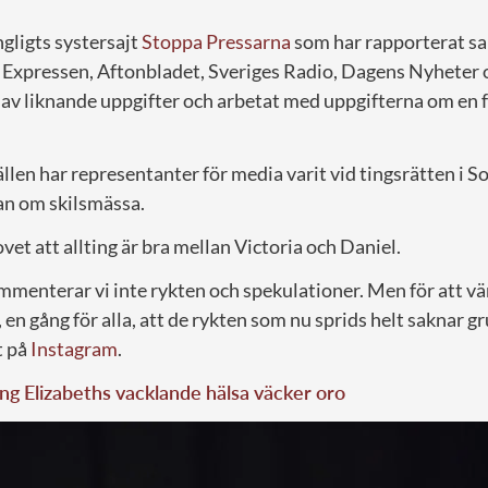
gligts systersajt
Stoppa Pressarna
som har rapporterat sam
Expressen, Aftonbladet, Sveriges Radio, Dagens Nyheter 
av liknande uppgifter och arbetat med uppgifterna om en 
lfällen har representanter för media varit vid tingsrätten i 
an om skilsmässa.
et att allting är bra mellan Victoria och Daniel.
ommenterar vi inte rykten och spekulationer. Men för att vä
 en gång för alla, att de rykten som nu sprids helt saknar gr
t på
Instagram
.
ng Elizabeths vacklande hälsa väcker oro