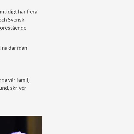
tidigt har flera
och Svensk
förestående
Solna där man
rna vår familj
und, skriver