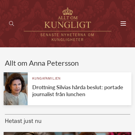
Toggl
navig
SENASTE NYHETERNA OM
KUNGLIGHETER
HEM
Allt om Anna Petersson
KUNGAFAMILJEN
KUNGAFAMILJEN
Drottning Silvias hårda beslut: portade
UTLÄNDSKT
journalist från lunchen
KÄNDISAR
VÄRLDENS KUNGAHUS
Hetast just nu
Svenska kungahuset
REDAKTION
Brittiska kungahuset