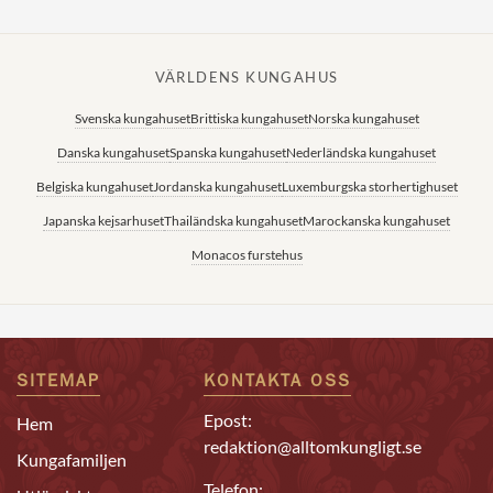
VÄRLDENS KUNGAHUS
Svenska kungahuset
Brittiska kungahuset
Norska kungahuset
Danska kungahuset
Spanska kungahuset
Nederländska kungahuset
Belgiska kungahuset
Jordanska kungahuset
Luxemburgska storhertighuset
Japanska kejsarhuset
Thailändska kungahuset
Marockanska kungahuset
Monacos furstehus
SITEMAP
KONTAKTA OSS
Epost:
Hem
redaktion@alltomkungligt.se
Kungafamiljen
Telefon: