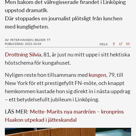
Men bakom det välregisserade firandet i Linköping
uppstod dramatik.
Där stoppades en journalist plötsligt från lunchen
med kungligheten.
AV: PETER HANSEN
|
BILDER: TT
PUBLICERAD: 2025-10-04
DELA:
Drottning Silvia
, 81, är just nu mitt uppe i sitt hektiska
höstschema för kungahuset.
Nyligen reste hon tillsammans med
kungen
, 79, till
New York för ett prestigefyllt FN-möte, och knappt
hemkommen kastade hon sig direkt in i nästa uppdrag
– ett betydelsefullt jubileum i Linköping.
LÄS MER:
Mette-Marits nya mardröm – kronprins
Haakon utpekad i jätteskandal