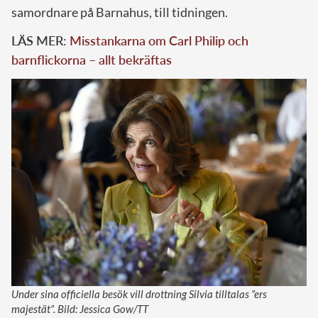
samordnare på Barnahus, till tidningen.
LÄS MER:
Misstankarna om Carl Philip och
barnflickorna – allt bekräftas
Under sina officiella besök vill drottning Silvia tilltalas ”ers
majestät”. Bild: Jessica Gow/TT