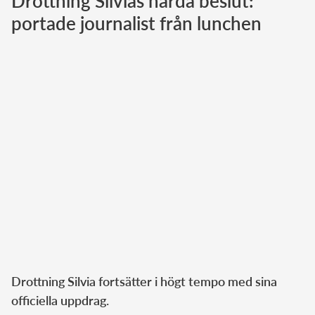
Drottning Silvias hårda beslut:
portade journalist från lunchen
Norska kungahuset
Danska kungahuset
Spanska kungahuset
Nederländska kungahuset
Belgiska kungahuset
Jordanska kungahuset
Luxemburgska storhertighuset
Japanska kejsarhuset
Thailändska kungahuset
Marockanska kungahuset
Monacos furstehus
Drottning Silvia fortsätter i högt tempo med sina
officiella uppdrag.