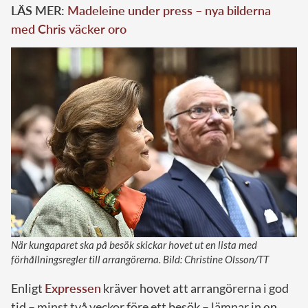
LÄS MER:
Madeleine under press – nya bilderna
med Chris väcker oro
När kungaparet ska på besök skickar hovet ut en lista med
förhållningsregler till arrangörerna. Bild: Christine Olsson/TT
Enligt
Expressen
kräver hovet att arrangörerna i god
tid – minst två veckor före ett besök – lämnar in
en