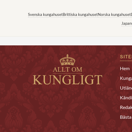
Svenska kungahuset
Brittiska kungahuset
Norska kungahuset
Japan
SIT
Hem
Kunga
Utlän
Kändi
Redak
Bästa