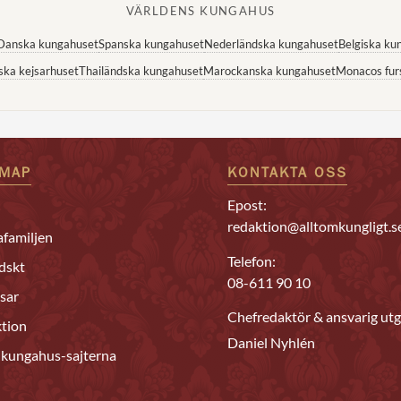
VÄRLDENS KUNGAHUS
Danska kungahuset
Spanska kungahuset
Nederländska kungahuset
Belgiska ku
ska kejsarhuset
Thailändska kungahuset
Marockanska kungahuset
Monacos fur
EMAP
KONTAKTA OSS
Epost:
redaktion@alltomkungligt.s
familjen
Telefon:
dskt
08-611 90 10
sar
Chefredaktör & ansvarig utg
tion
Daniel Nyhlén
 kungahus-sajterna