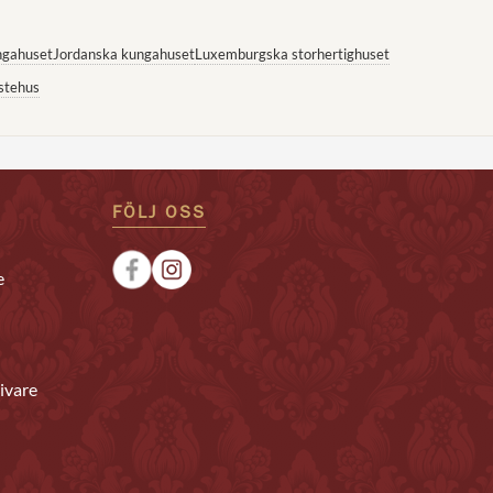
ngahuset
Jordanska kungahuset
Luxemburgska storhertighuset
stehus
FÖLJ OSS
e
ivare