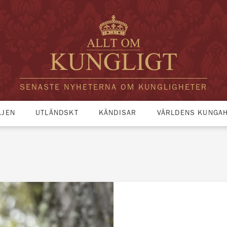
SENASTE NYHETERNA OM KUNGLIGHETER
LJEN
UTLÄNDSKT
KÄNDISAR
VÄRLDENS KUNGA