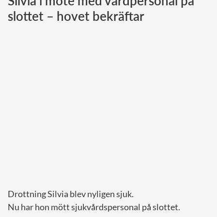
Silvia i möte med vårdpersonal på
slottet – hovet bekräftar
Norska kungahuset
Danska kungahuset
Spanska kungahuset
Nederländska kungahuset
Belgiska kungahuset
Jordanska kungahuset
Luxemburgska storhertighuset
Japanska kejsarhuset
Thailändska kungahuset
Marockanska kungahuset
Monacos furstehus
Drottning Silvia blev nyligen sjuk.
Nu har hon mött sjukvårdspersonal på slottet.