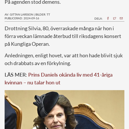
På agenden stod demens.
AV: GITTAN LARSSON
|
BILDER: TT
PUBLICERAD: 2024-09-16
DELA:
D
rottning Silvia, 80, överraskade många när hon i
förra veckan lämnade återbud till riksdagens konsert
på Kungliga Operan.
Anledningen, enligt hovet, var att hon hade blivit sjuk
och drabbats av en förkylning.
LÄS MER:
Prins Daniels okända liv med 41-åriga
kvinnan – nu talar hon ut