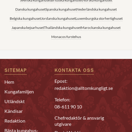
Svenska kungahuset
Brittiska kungahuset
Norska kungahuset
Danska kungahuset
Spanska kungahuset
Nederländska kungahuset
Belgiska kungahuset
Jordanska kungahuset
Luxemburgska storhertighuset
Japanska kejsarhuset
Thailändska kungahuset
Marockanska kungahuset
Monacos furstehus
SITEMAP
KONTAKTA OSS
Epost:
Hem
redaktion@alltomkungligt.se
Kungafamiljen
Telefon:
Utländskt
08-611 90 10
Kändisar
Chefredaktör & ansvarig
Redaktion
utgivare
Bästa kungahus-