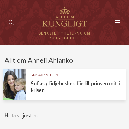
Toggl
navig
SENASTE NYHETERNA OM
KUNGLIGHETER
HEM
Allt om Anneli Ahlanko
KUNGAFAMILJEN
KUNGAFAMILJEN
Sofias glädjebesked för lill-prinsen mitt i
UTLÄNDSKT
krisen
KÄNDISAR
VÄRLDENS KUNGAHUS
Hetast just nu
Svenska kungahuset
REDAKTION
Brittiska kungahuset