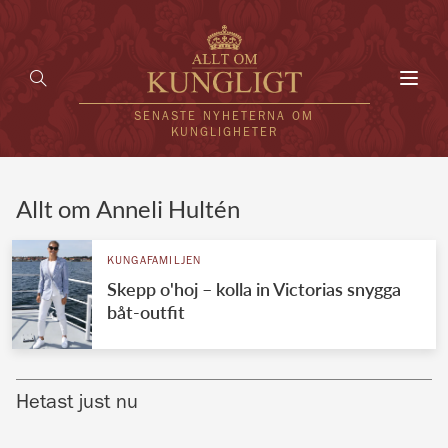
Toggl
navig
SENASTE NYHETERNA OM
KUNGLIGHETER
HEM
Allt om Anneli Hultén
KUNGAFAMILJEN
KUNGAFAMILJEN
Skepp o'hoj – kolla in Victorias snygga
UTLÄNDSKT
båt-outfit
KÄNDISAR
VÄRLDENS KUNGAHUS
Hetast just nu
Svenska kungahuset
REDAKTION
Brittiska kungahuset