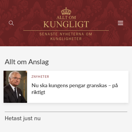
Toggl
navig
SENASTE NYHETERNA OM
KUNGLIGHETER
HEM
Allt om Anslag
KUNGAFAMILJEN
ZNYHETER
Nu ska kungens pengar granskas – på
UTLÄNDSKT
riktigt
KÄNDISAR
VÄRLDENS KUNGAHUS
Hetast just nu
Svenska kungahuset
REDAKTION
Brittiska kungahuset