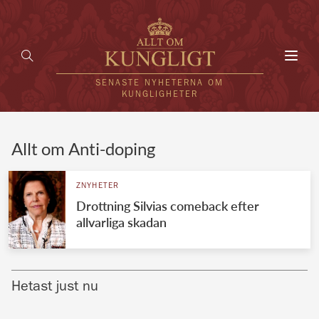
Toggl
navig
SENASTE NYHETERNA OM
KUNGLIGHETER
HEM
Allt om Anti-doping
KUNGAFAMILJEN
ZNYHETER
Drottning Silvias comeback efter
UTLÄNDSKT
allvarliga skadan
KÄNDISAR
VÄRLDENS KUNGAHUS
Hetast just nu
Svenska kungahuset
REDAKTION
Brittiska kungahuset