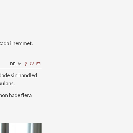
skada i hemmet.
DELA:
adade sin handled
bulans.
hon hade flera