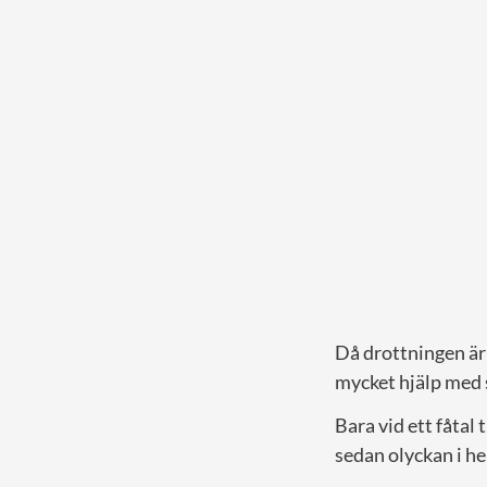
Då drottningen är
mycket hjälp med 
Bara vid ett fåtal 
sedan olyckan i he