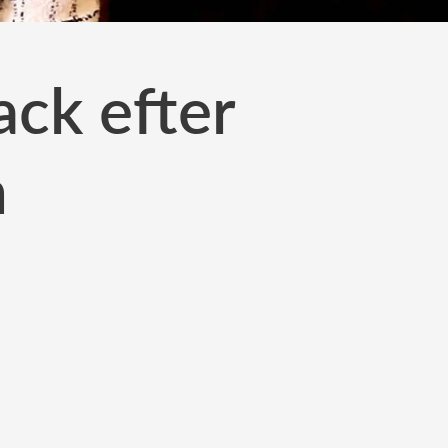
ack efter
n