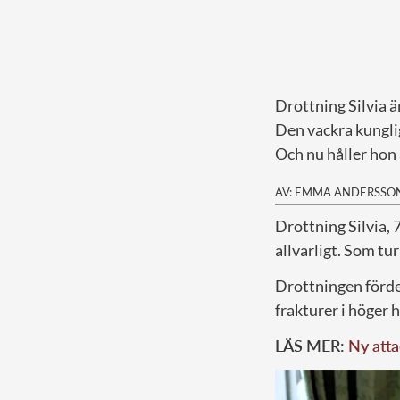
Drottning Silvia är
Den vackra kunglig
Och nu håller hon a
AV: EMMA ANDERSSO
D
rottning Silvia,
allvarligt. Som tu
Drottningen fördes
frakturer i höger 
LÄS MER:
Ny att