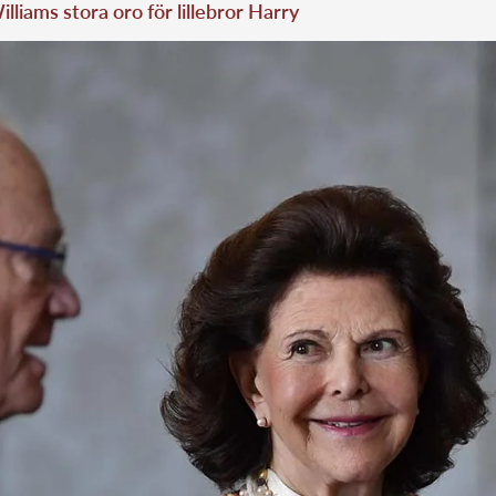
illiams stora oro för lillebror Harry