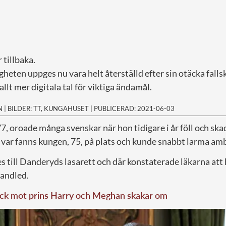
 tillbaka.
heten uppges nu vara helt återställd efter sin otäcka fall
llt mer digitala tal för viktiga ändamål.
N
|
BILDER: TT, KUNGAHUSET
|
PUBLICERAD: 2021-06-03
 77, oroade många svenskar när hon tidigare i år föll och sk
r var fanns kungen, 75, på plats och kunde snabbt larma am
 till Danderyds lasarett och där konstaterade läkarna att 
handled.
ack mot prins Harry och Meghan skakar om