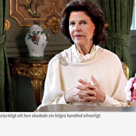
å olyckligt att hon skadade sin högra handled allvarligt.