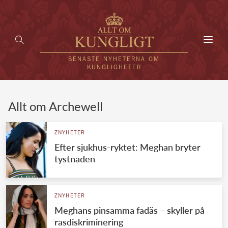
Toggl
navig
SENASTE NYHETERNA OM
KUNGLIGHETER
HEM
Allt om Archewell
KUNGAFAMILJEN
ZNYHETER
Efter sjukhus-ryktet: Meghan bryter
UTLÄNDSKT
tystnaden
KÄNDISAR
VÄRLDENS KUNGAHUS
ZNYHETER
Meghans pinsamma fadäs – skyller på
Svenska kungahuset
REDAKTION
rasdiskriminering
Brittiska kungahuset