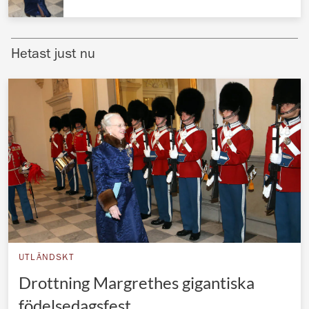
Norska kungahuset
Danska kungahuset
Hetast just nu
Spanska kungahuset
Nederländska kungahuset
Belgiska kungahuset
Jordanska kungahuset
Luxemburgska storhertighuset
Japanska kejsarhuset
Thailändska kungahuset
Marockanska kungahuset
UTLÄNDSKT
Monacos furstehus
Drottning Margrethes gigantiska
födelsedagsfest