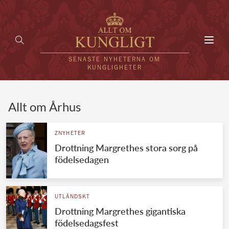
Toggl
navig
SENASTE NYHETERNA OM
KUNGLIGHETER
HEM
Allt om Århus
KUNGAFAMILJEN
ZNYHETER
Drottning Margrethes stora sorg på
UTLÄNDSKT
födelsedagen
KÄNDISAR
VÄRLDENS KUNGAHUS
UTLÄNDSKT
Drottning Margrethes gigantiska
Svenska kungahuset
REDAKTION
födelsedagsfest
Brittiska kungahuset