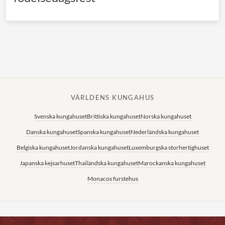
VÄRLDENS KUNGAHUS
Svenska kungahuset
Brittiska kungahuset
Norska kungahuset
Danska kungahuset
Spanska kungahuset
Nederländska kungahuset
Belgiska kungahuset
Jordanska kungahuset
Luxemburgska storhertighuset
Japanska kejsarhuset
Thailändska kungahuset
Marockanska kungahuset
Monacos furstehus