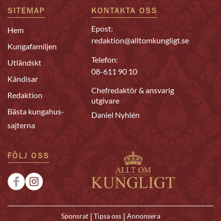
SITEMAP
KONTAKTA OSS
Epost:
Hem
redaktion@alltomkungligt.se
Kungafamiljen
Telefon:
Utländskt
08-611 90 10
Kändisar
Chefredaktör & ansvarig
Redaktion
utgivare
Bästa kungahus-
Daniel Nyhlén
sajterna
FÖLJ OSS
|
|
Sponsrat
Tipsa oss
Annonsera