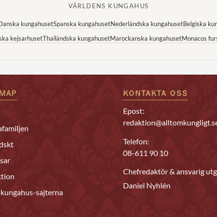
VÄRLDENS KUNGAHUS
Danska kungahuset
Spanska kungahuset
Nederländska kungahuset
Belgiska ku
ska kejsarhuset
Thailändska kungahuset
Marockanska kungahuset
Monacos fur
EMAP
KONTAKTA OSS
Epost:
redaktion@alltomkungligt.s
familjen
Telefon:
dskt
08-611 90 10
sar
Chefredaktör & ansvarig utg
tion
Daniel Nyhlén
 kungahus-sajterna