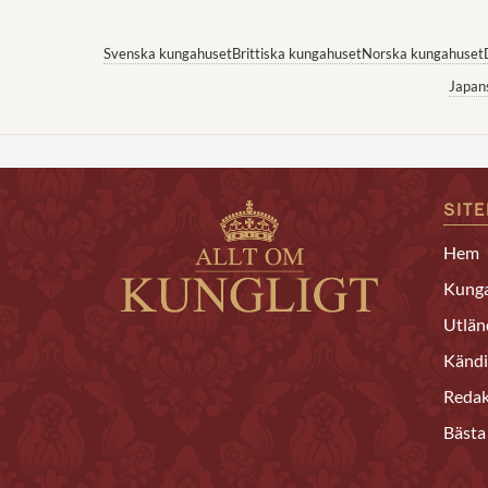
Svenska kungahuset
Brittiska kungahuset
Norska kungahuset
Japan
SIT
Hem
Kunga
Utlän
Kändi
Redak
Bästa