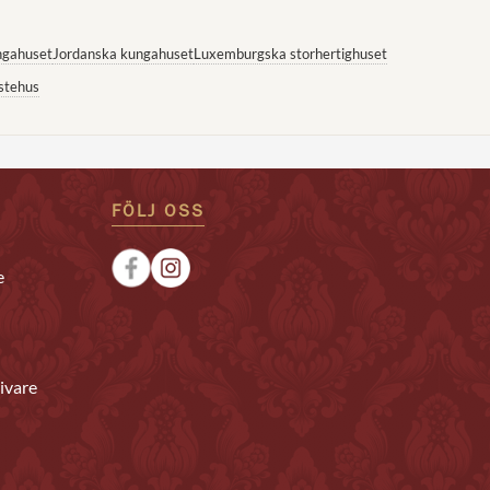
ngahuset
Jordanska kungahuset
Luxemburgska storhertighuset
stehus
FÖLJ OSS
e
ivare