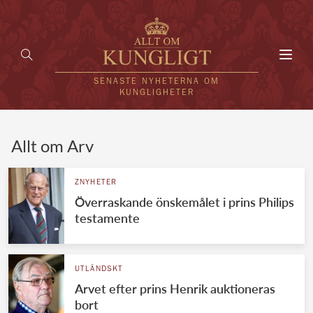
Toggl
navig
SENASTE NYHETERNA OM
KUNGLIGHETER
HEM
Allt om Arv
KUNGAFAMILJEN
ZNYHETER
Överraskande önskemålet i prins Philips
UTLÄNDSKT
testamente
KÄNDISAR
VÄRLDENS KUNGAHUS
UTLÄNDSKT
Arvet efter prins Henrik auktioneras
Svenska kungahuset
REDAKTION
bort
Brittiska kungahuset