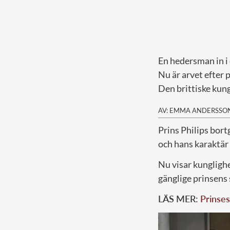
En hedersman in i
Nu är arvet efter 
Den brittiske kung
AV: EMMA ANDERSSO
P
rins Philips bort
och hans karaktär 
Nu visar kunglighe
gänglige prinsens 
LÄS MER:
Prinses