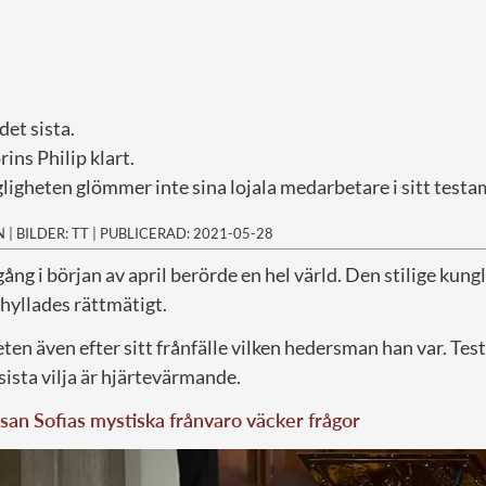
 det sista.
prins Philip klart.
ligheten glömmer inte sina lojala medarbetare i sitt testa
N
|
BILDER: TT
|
PUBLICERAD: 2021-05-28
gång i början av april berörde en hel värld. Den stilige kung
hyllades rättmätigt.
ten även efter sitt frånfälle vilken hedersman han var. Te
sista vilja är hjärtevärmande.
san Sofias mystiska frånvaro väcker frågor