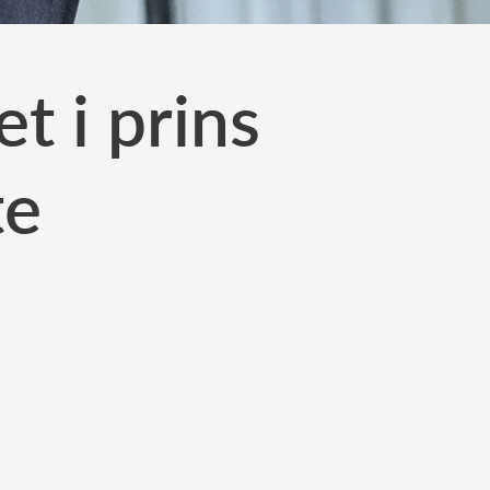
 i prins
te