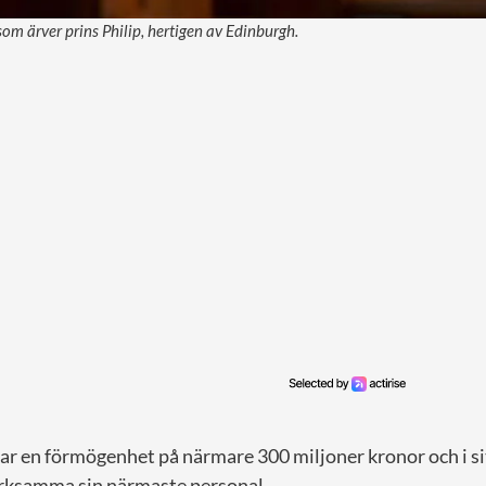
 som ärver prins Philip, hertigen av Edinburgh.
ar en förmögenhet på närmare 300 miljoner kronor och i si
ärksamma sin närmaste personal.