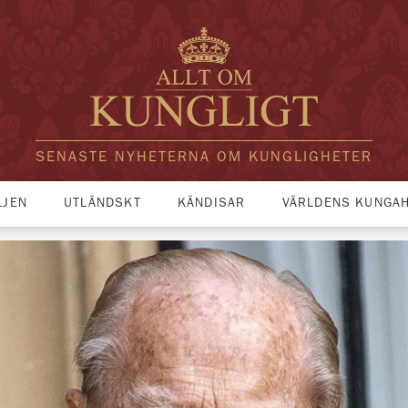
SENASTE NYHETERNA OM KUNGLIGHETER
LJEN
UTLÄNDSKT
KÄNDISAR
VÄRLDENS KUNGA