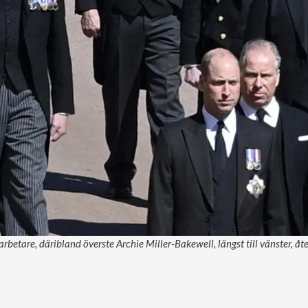
rbetare, däribland överste Archie Miller-Bakewell, längst till vänster, å