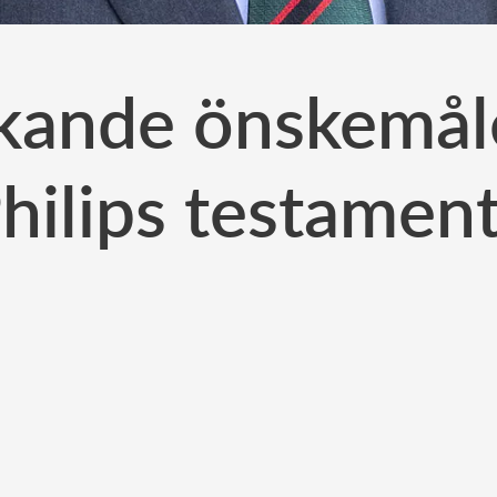
kande önskemålet
hilips testamen