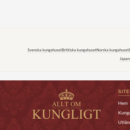
Svenska kungahuset
Brittiska kungahuset
Norska kungahuset
Japan
SIT
Hem
Kunga
Utlän