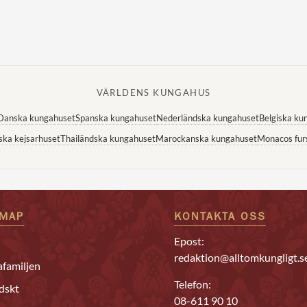
VÄRLDENS KUNGAHUS
Danska kungahuset
Spanska kungahuset
Nederländska kungahuset
Belgiska ku
ska kejsarhuset
Thailändska kungahuset
Marockanska kungahuset
Monacos fur
EMAP
KONTAKTA OSS
Epost:
redaktion@alltomkungligt.s
familjen
Telefon:
dskt
08-611 90 10