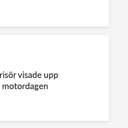
risör visade upp
å motordagen