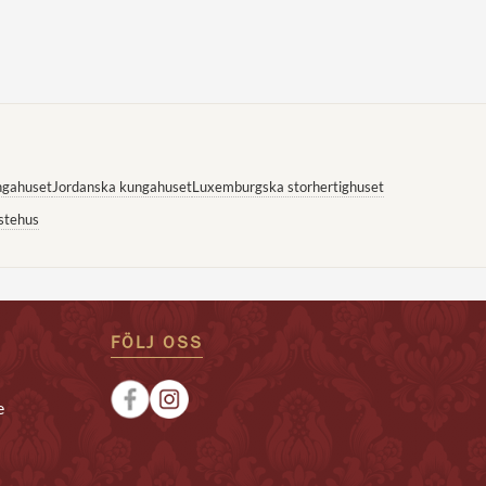
ngahuset
Jordanska kungahuset
Luxemburgska storhertighuset
stehus
FÖLJ OSS
e