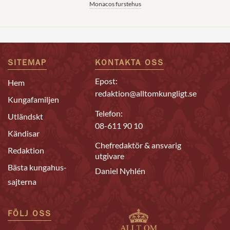
Monacos furstehus
SITEMAP
KONTAKTA OSS
Epost:
Hem
redaktion@alltomkungligt.se
Kungafamiljen
Telefon:
Utländskt
08-611 90 10
Kändisar
Chefredaktör & ansvarig
Redaktion
utgivare
Bästa kungahus-
Daniel Nyhlén
sajterna
FÖLJ OSS