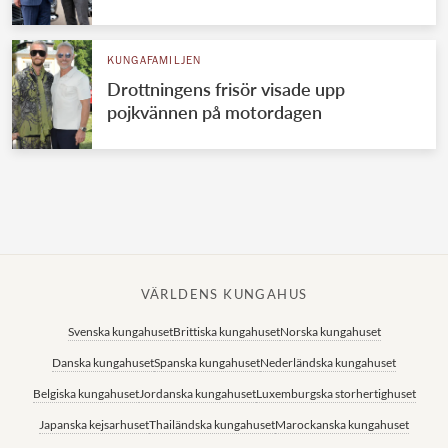
Norska kungahuset
KUNGAFAMILJEN
Danska kungahuset
Drottningens frisör visade upp
Spanska kungahuset
pojkvännen på motordagen
Nederländska kungahuset
Belgiska kungahuset
Jordanska kungahuset
Luxemburgska storhertighuset
Japanska kejsarhuset
VÄRLDENS KUNGAHUS
Thailändska kungahuset
Svenska kungahuset
Brittiska kungahuset
Norska kungahuset
Marockanska kungahuset
Danska kungahuset
Spanska kungahuset
Nederländska kungahuset
Monacos furstehus
Belgiska kungahuset
Jordanska kungahuset
Luxemburgska storhertighuset
Japanska kejsarhuset
Thailändska kungahuset
Marockanska kungahuset