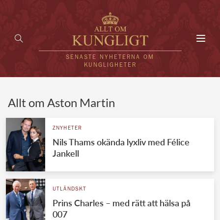
Toggl
navig
SENASTE NYHETERNA OM
KUNGLIGHETER
HEM
Allt om Aston Martin
KUNGAFAMILJEN
ZNYHETER
Nils Thams okända lyxliv med Félice
UTLÄNDSKT
Jankell
KÄNDISAR
VÄRLDENS KUNGAHUS
UTLÄNDSKT
Prins Charles – med rätt att hälsa på
Svenska kungahuset
REDAKTION
007
Brittiska kungahuset