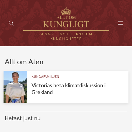
Toggl
navig
SENASTE NYHETERNA OM
KUNGLIGHETER
HEM
Allt om Aten
KUNGAFAMILJEN
KUNGAFAMILJEN
Victorias heta klimatdiskussion i
UTLÄNDSKT
Grekland
KÄNDISAR
VÄRLDENS KUNGAHUS
Hetast just nu
Svenska kungahuset
REDAKTION
Brittiska kungahuset