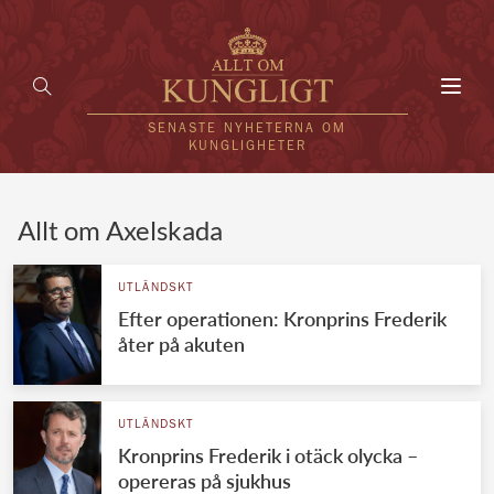
Toggl
navig
SENASTE NYHETERNA OM
KUNGLIGHETER
HEM
Allt om Axelskada
KUNGAFAMILJEN
UTLÄNDSKT
Efter operationen: Kronprins Frederik
UTLÄNDSKT
åter på akuten
KÄNDISAR
VÄRLDENS KUNGAHUS
UTLÄNDSKT
Kronprins Frederik i otäck olycka –
Svenska kungahuset
REDAKTION
opereras på sjukhus
Brittiska kungahuset