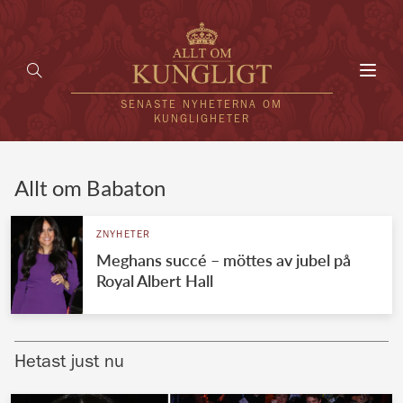
Toggl
navig
SENASTE NYHETERNA OM
KUNGLIGHETER
HEM
Allt om Babaton
KUNGAFAMILJEN
ZNYHETER
Meghans succé – möttes av jubel på
UTLÄNDSKT
Royal Albert Hall
KÄNDISAR
VÄRLDENS KUNGAHUS
Hetast just nu
Svenska kungahuset
REDAKTION
Brittiska kungahuset