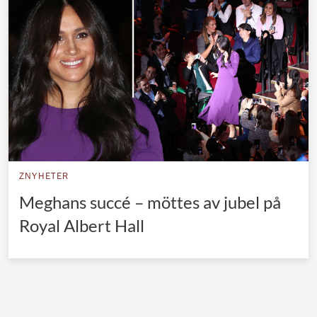
Norska kungahuset
Danska kungahuset
Spanska kungahuset
Nederländska kungahuset
Belgiska kungahuset
Jordanska kungahuset
Luxemburgska storhertighuset
ZNYHETER
Japanska kejsarhuset
Meghans succé – möttes av jubel på
Royal Albert Hall
Thailändska kungahuset
Marockanska kungahuset
Monacos furstehus