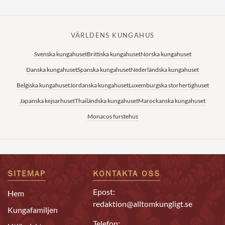
VÄRLDENS KUNGAHUS
Svenska kungahuset
Brittiska kungahuset
Norska kungahuset
Danska kungahuset
Spanska kungahuset
Nederländska kungahuset
Belgiska kungahuset
Jordanska kungahuset
Luxemburgska storhertighuset
Japanska kejsarhuset
Thailändska kungahuset
Marockanska kungahuset
Monacos furstehus
SITEMAP
KONTAKTA OSS
Epost:
Hem
redaktion@alltomkungligt.se
Kungafamiljen
Telefon: