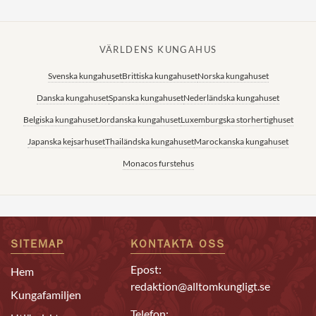
VÄRLDENS KUNGAHUS
Svenska kungahuset
Brittiska kungahuset
Norska kungahuset
Danska kungahuset
Spanska kungahuset
Nederländska kungahuset
Belgiska kungahuset
Jordanska kungahuset
Luxemburgska storhertighuset
Japanska kejsarhuset
Thailändska kungahuset
Marockanska kungahuset
Monacos furstehus
SITEMAP
KONTAKTA OSS
Epost:
Hem
redaktion@alltomkungligt.se
Kungafamiljen
Telefon: