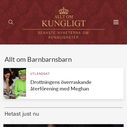
Toggl
navig
SENASTE NYHETERNA OM
KUNGLIGHETER
HEM
Allt om Barnbarnsbarn
KUNGAFAMILJEN
UTLÄNDSKT
Drottningens överraskande
UTLÄNDSKT
återförening med Meghan
KÄNDISAR
VÄRLDENS KUNGAHUS
Hetast just nu
Svenska kungahuset
REDAKTION
Brittiska kungahuset