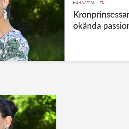
KUNGAFAMILJEN
Kronprinsessan 
okända passio