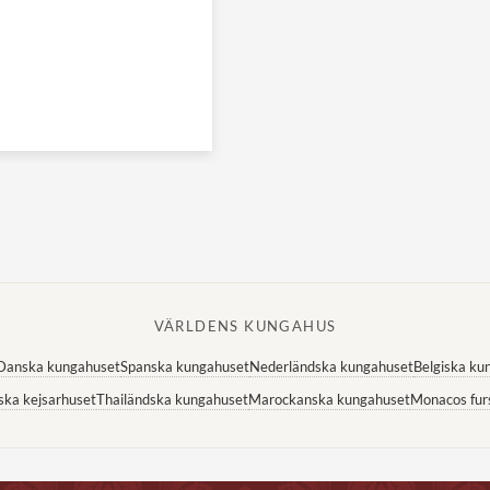
VÄRLDENS KUNGAHUS
Danska kungahuset
Spanska kungahuset
Nederländska kungahuset
Belgiska ku
ska kejsarhuset
Thailändska kungahuset
Marockanska kungahuset
Monacos fur