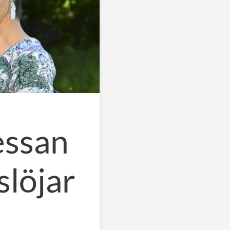
essan
slöjar