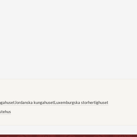
ngahuset
Jordanska kungahuset
Luxemburgska storhertighuset
stehus