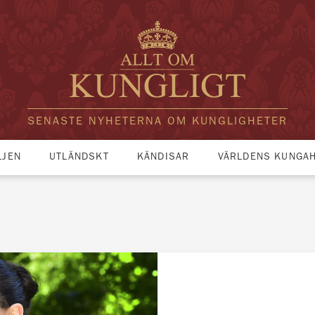
SENASTE NYHETERNA OM KUNGLIGHETER
LJEN
UTLÄNDSKT
KÄNDISAR
VÄRLDENS KUNGA