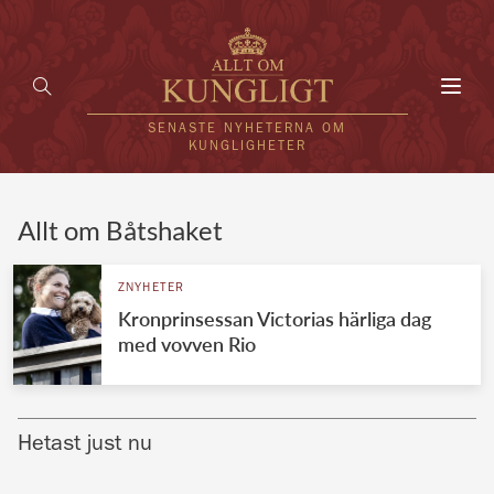
Toggl
navig
SENASTE NYHETERNA OM
KUNGLIGHETER
HEM
Allt om Båtshaket
KUNGAFAMILJEN
ZNYHETER
Kronprinsessan Victorias härliga dag
UTLÄNDSKT
med vovven Rio
KÄNDISAR
VÄRLDENS KUNGAHUS
Hetast just nu
Svenska kungahuset
REDAKTION
Brittiska kungahuset