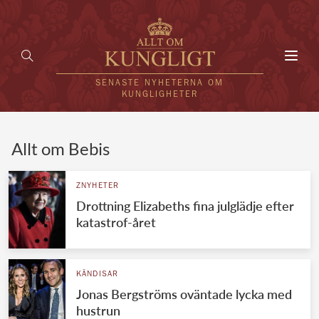
Toggl
navig
SENASTE NYHETERNA OM
KUNGLIGHETER
HEM
Allt om Bebis
KUNGAFAMILJEN
ZNYHETER
Drottning Elizabeths fina julglädje efter
UTLÄNDSKT
katastrof-året
KÄNDISAR
VÄRLDENS KUNGAHUS
KÄNDISAR
Jonas Bergströms oväntade lycka med
Svenska kungahuset
REDAKTION
hustrun
Brittiska kungahuset