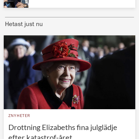
Norska kungahuset
Danska kungahuset
Hetast just nu
Spanska kungahuset
Nederländska kungahuset
Belgiska kungahuset
Jordanska kungahuset
Luxemburgska storhertighuset
Japanska kejsarhuset
Thailändska kungahuset
Marockanska kungahuset
ZNYHETER
Monacos furstehus
Drottning Elizabeths fina julglädje
efter katastrof-året