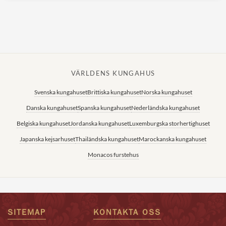
VÄRLDENS KUNGAHUS
Svenska kungahuset
Brittiska kungahuset
Norska kungahuset
Danska kungahuset
Spanska kungahuset
Nederländska kungahuset
Belgiska kungahuset
Jordanska kungahuset
Luxemburgska storhertighuset
Japanska kejsarhuset
Thailändska kungahuset
Marockanska kungahuset
Monacos furstehus
SITEMAP
KONTAKTA OSS