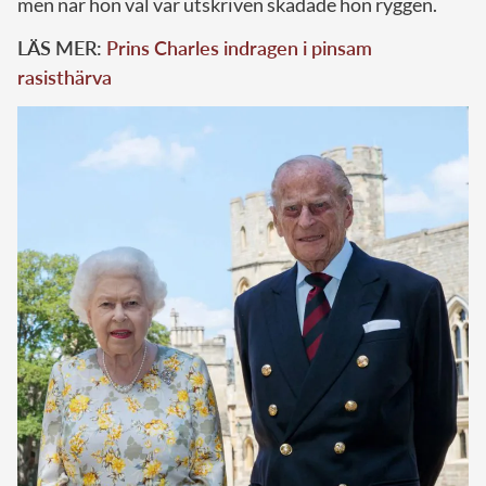
men när hon väl var utskriven skadade hon ryggen.
LÄS MER:
Prins Charles indragen i pinsam
rasisthärva