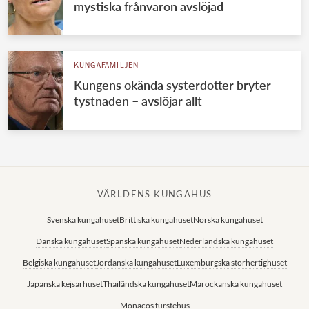
mystiska frånvaron avslöjad
KUNGAFAMILJEN
Kungens okända systerdotter bryter
tystnaden – avslöjar allt
VÄRLDENS KUNGAHUS
Svenska kungahuset
Brittiska kungahuset
Norska kungahuset
Danska kungahuset
Spanska kungahuset
Nederländska kungahuset
Belgiska kungahuset
Jordanska kungahuset
Luxemburgska storhertighuset
Japanska kejsarhuset
Thailändska kungahuset
Marockanska kungahuset
Monacos furstehus