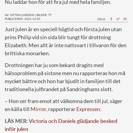
Nu laddar hon för att fira jul med hela familjen.
AV: GITTAN LARSSON
|
BILDER: TT
PUBLICERAD: 2021-12-05
DELA:
J
ust julen är en speciell högtid och första julen utan
prins Philip vid sin sida blir tungt för drottning
Elizabeth. Men allt är inte nattsvart i tillvaron för den
brittiska monarken.
Drottningen har ju som bekant dragits med
hälsoproblem på sistone men nu rapporteras hon må
mycket bättre och hon har bjudit in familjen till det
traditionella julfirandet på Sandringhams slott.
– Hon ser fram emot att välkomna dem till jul, säger
en källa till
Mirror
, rapporterar
Expressen
.
LÄS MER:
Victoria och Daniels glädjande besked
inför julen