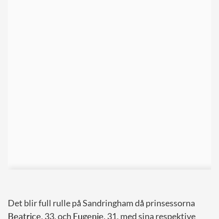
Det blir full rulle på Sandringham då prinsessorna
Beatrice
, 33, och
Eugenie
, 31, med sina respektive