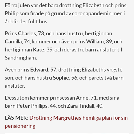
Förra julen var det bara drottning Elizabeth och prins
Philip som firade på grund av coronapandemin men i
år blir det fullt hus.
Prins
Charles,
73, och hans hustru, hertiginnan
Camilla
, 74, kommer och även prins
William
, 39, och
hertiginnan
Kate
, 39, och deras tre barn ansluter till
Sandringham.
Även prins
Edward
, 57, drottning Elizabeths yngste
son, och hans hustru
Sophie
, 56, och parets två barn
ansluter.
Dessutom kommer prinsessan
Anne
, 71, med sina
barn
Peter Phillips
, 44, och
Zara Tindall
, 40.
LÄS MER:
Drottning Margrethes hemliga plan för sin
pensionering