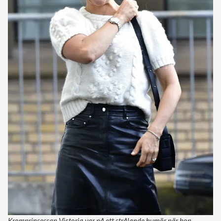
Kromprinsessan Victoria var på ett strålande humör när hon