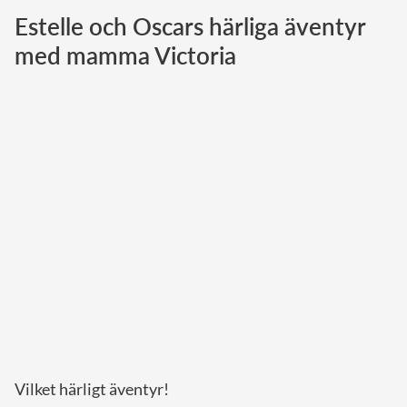
Estelle och Oscars härliga äventyr
Norska kungahuset
med mamma Victoria
Danska kungahuset
Spanska kungahuset
Nederländska kungahuset
Belgiska kungahuset
Jordanska kungahuset
Luxemburgska storhertighuset
Japanska kejsarhuset
Thailändska kungahuset
Marockanska kungahuset
Monacos furstehus
Vilket härligt äventyr!