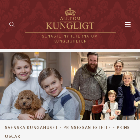
Toggl
navig
SENASTE NYHETERNA OM
KUNGLIGHETER
HEM
KUNGAFAMILJEN
UTLÄNDSKT
KÄNDISAR
VÄRLDENS KUNGAHUS
SVENSKA KUNGAHUSET
–
PRINSESSAN ESTELLE
–
PRINS
Svenska kungahuset
REDAKTION
OSCAR
Brittiska kungahuset