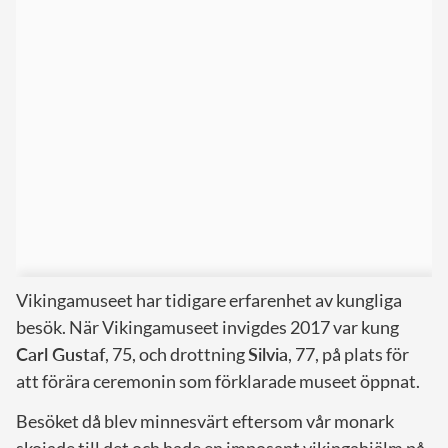
Vikingamuseet har tidigare erfarenhet av kungliga
besök. När Vikingamuseet invigdes 2017 var kung
Carl Gustaf
, 75, och drottning
Silvia
, 77, på plats för
att förära ceremonin som förklarade museet öppnat.
Besöket då blev minnesvärt eftersom vår monark
skojade till det och hade en imposant vikingahjälm på