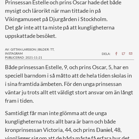
Prinsessan Estelle och prins Oscar hade det både
mysigt och lärorikt när man tittade in på
Vikingamuseet på Djurgården i Stockholm.
Det går inte att ta miste på att kungligheterna
uppskattade besöket.
AV: GITTAN LARSSON
|
BILDER: TT,
INSTAGRAM
DELA:
PUBLICERAD: 2021-11-21
B
åde prinsessan Estelle, 9, och prins Oscar, 5, har en
speciell barndom i så måtto att de hela tiden skolas in
i sina framtida ämbeten. För den unga prinsessan
väntar ju trots allt ett väldigt stort ansvar om än långt
fram i tiden.
Samtidigt får man inte glömma att de unga
kungligheterna trots allt bara är barn och både
kronprinsessan Victoria, 44, och prins
Daniel
, 48,
vinnlägger sig om att de båda måste få erfara hur det